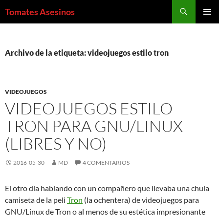
Saltar
Buscar
Tomates Asesinos
al
MENÚ
contenido
PRINCI
Archivo de la etiqueta: videojuegos estilo tron
VIDEOJUEGOS
VIDEOJUEGOS ESTILO
TRON PARA GNU/LINUX
(LIBRES Y NO)
2016-05-30
MD
4 COMENTARIOS
El otro día hablando con un compañero que llevaba una chula
camiseta de la peli
Tron
(la ochentera) de videojuegos para
GNU/Linux de Tron o al menos de su estética impresionante