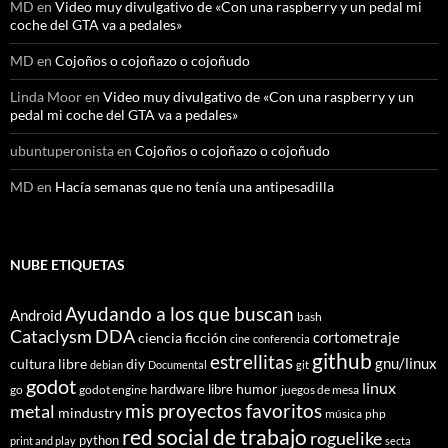
MD
en
Video muy divulgativo de «Con una raspberry y un pedal mi
coche del GTA va a pedales»
MD
en
Cojoños o cojoñazo o cojoñudo
Linda Moor
en
Video muy divulgativo de «Con una raspberry y un
pedal mi coche del GTA va a pedales»
ubuntuperonista
en
Cojoños o cojoñazo o cojoñudo
MD
en
Hacía semanas que no tenía una antipesadilla
NUBE ETIQUETAS
Ayudando a los que buscan
Android
bash
Cataclysm DDA
cortometraje
ciencia ficción
cine
conferencia
github
estrellitas
gnu/linux
cultura libre
diy
debian
Documental
git
godot
linux
humor
hardware libre
go
godot engine
juegos de mesa
mis proyectos favoritos
metal
mindustry
música
php
red social de trabajo
roguelike
python
print and play
secta