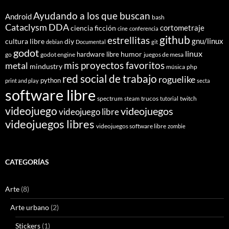
Ayudando a los que buscan
Android
bash
Cataclysm DDA
cortometraje
ciencia ficción
cine
conferencia
github
estrellitas
gnu/linux
cultura libre
diy
debian
Documental
git
godot
linux
humor
hardware libre
go
godot engine
juegos de mesa
mis proyectos favoritos
metal
mindustry
música
php
red social de trabajo
roguelike
python
print and play
secta
software libre
spectrum
trucos
twitch
steam
tutorial
videojuego
videojuegos
videojuego libre
videojuegos libres
videojuegos software libre
zombie
CATEGORÍAS
Arte
(8)
Arte urbano
(2)
Stickers
(1)