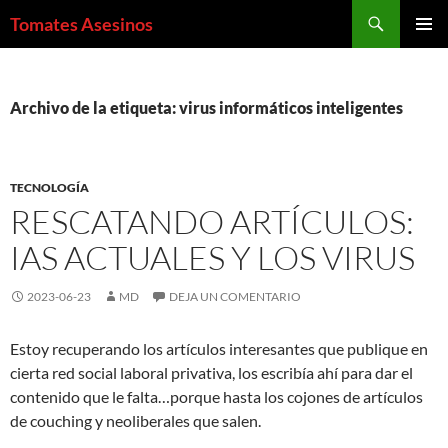
Saltar
Buscar
Tomates Asesinos
al
MENÚ
contenido
PRINCI
Archivo de la etiqueta: virus informáticos inteligentes
TECNOLOGÍA
RESCATANDO ARTÍCULOS:
IAS ACTUALES Y LOS VIRUS
2023-06-23
MD
DEJA UN COMENTARIO
Estoy recuperando los artículos interesantes que publique en
cierta red social laboral privativa, los escribía ahí para dar el
contenido que le falta…porque hasta los cojones de artículos
de couching y neoliberales que salen.