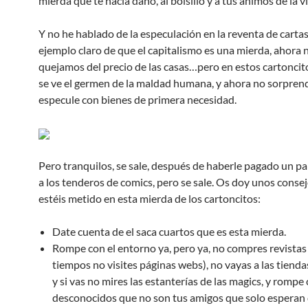
mierda que te hacia daño, al bolsillo y a tus ánimos de la v
Y no he hablado de la especulación en la reventa de cartas
ejemplo claro de que el capitalismo es una mierda, ahora 
quejamos del precio de las casas…pero en estos cartoncito
se ve el germen de la maldad humana, y ahora no sorpren
especule con bienes de primera necesidad.
Pero tranquilos, se sale, después de haberle pagado un par
a los tenderos de comics, pero se sale. Os doy unos consej
estéis metido en esta mierda de los cartoncitos:
Date cuenta de el saca cuartos que es esta mierda.
Rompe con el entorno ya, pero ya, no compres revistas
tiempos no visites páginas webs), no vayas a las tienda
y si vas no mires las estanterías de las magics, y rompe
desconocidos que no son tus amigos que solo esperan