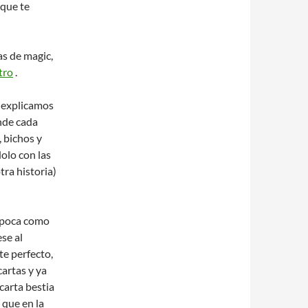
 que te
as de magic,
tro
.
o explicamos
onde cada
, bichos y
dolo con las
tra historia)
 época como
ese al
e perfecto,
cartas y ya
 carta bestia
 que en la