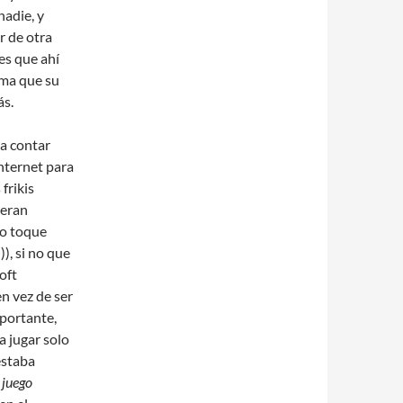
nadie, y
r de otra
es que ahí
ima que su
ás.
 a contar
internet para
frikis
 eran
lo toque
), si no que
oft
en vez de ser
mportante,
a jugar solo
estaba
 juego