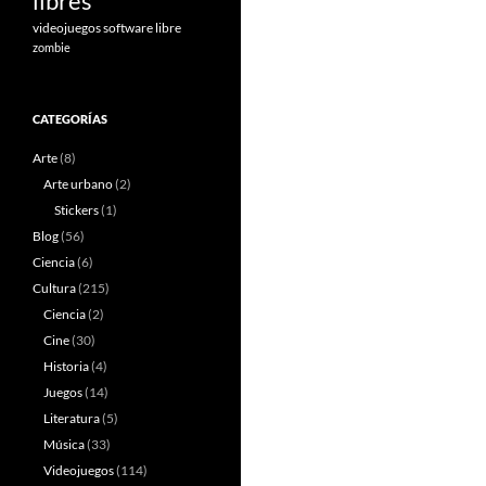
libres
videojuegos software libre
zombie
CATEGORÍAS
Arte
(8)
Arte urbano
(2)
Stickers
(1)
Blog
(56)
Ciencia
(6)
Cultura
(215)
Ciencia
(2)
Cine
(30)
Historia
(4)
Juegos
(14)
Literatura
(5)
Música
(33)
Videojuegos
(114)