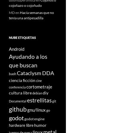
ubuntuperonista
en
Cojoños o
cojoñazo o cojoñudo
MD
en
Hacía semanas que no
tenía una antipesadilla
NUBE ETIQUETAS
Android
Ayudando a los
que buscan
Cataclysm DDA
bash
ciencia ficción
cine
cortometraje
conferencia
cultura libre
diy
debian
estrellitas
Documental
git
github
gnu/linux
go
godot
godot engine
humor
hardware libre
metal
linux
juegos de mesa