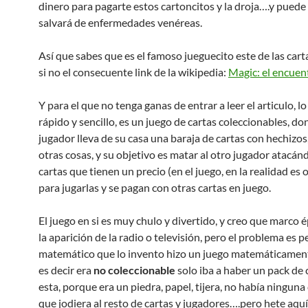
dinero para pagarte estos cartoncitos y la droja….y puede
salvará de enfermedades venéreas.
Así que sabes que es el famoso jueguecito este de las cart
si no el consecuente link de la wikipedia:
Magic: el encuen
Y para el que no tenga ganas de entrar a leer el articulo, l
rápido y sencillo, es un juego de cartas coleccionables, d
jugador lleva de su casa una baraja de cartas con hechizos
otras cosas, y su objetivo es matar al otro jugador atacán
cartas que tienen un precio (en el juego, en la realidad es o
para jugarlas y se pagan con otras cartas en juego.
El juego en si es muy chulo y divertido, y creo que marco
la aparición de la radio o televisión, pero el problema es p
matemático que lo invento hizo un juego matemáticament
es decir era
no coleccionable
solo iba a haber un pack de 
esta, porque era un piedra, papel, tijera, no había ninguna
que jodiera al resto de cartas y jugadores….pero hete aquí