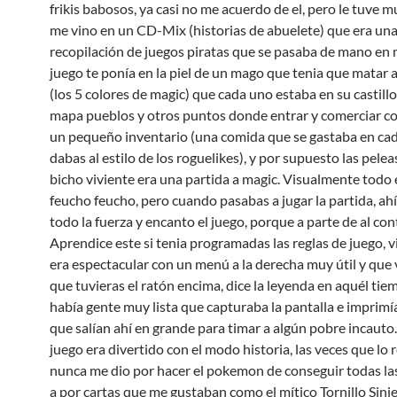
frikis babosos, ya casi no me acuerdo de el, pero le tuve m
me vino en un CD-Mix (historias de abuelete) que era un
recopilación de juegos piratas que se pasaba de mano en 
juego te ponía en la piel de un mago que tenia que matar 
(los 5 colores de magic) que cada uno estaba en su castillo
mapa pueblos y otros puntos donde entrar y comerciar co
un pequeño inventario (una comida que se gastaba en ca
dabas al estilo de los roguelikes), y por supuesto las pele
bicho viviente era una partida a magic. Visualmente todo 
feucho feucho, pero cuando pasabas a jugar la partida, ahí
todo la fuerza y encanto el juego, porque a parte de al con
Aprendice este si tenia programadas las reglas de juego, 
era espectacular con un menú a la derecha muy útil y que v
que tuvieras el ratón encima, dice la leyenda en aquél ti
había gente muy lista que capturaba la pantalla e imprimía
que salían ahí en grande para timar a algún pobre incauto.
juego era divertido con el modo historia, las veces que lo 
nunca me dio por hacer el pokemon de conseguir todas las
a por cartas que me gustaban como el mítico Tornillo Sinie