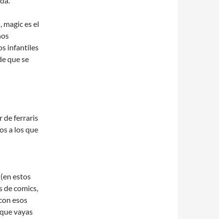
ida.
, magic es el
nos
s infantiles
de que se
 de ferraris
os a los que
 (en estos
s de comics,
 con esos
 que vayas