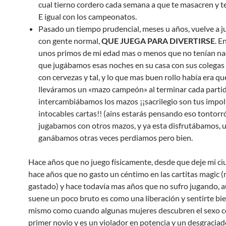
cual tierno cordero cada semana a que te masacren y t
E igual con los campeonatos.
Pasado un tiempo prudencial, meses u años, vuelve a ju
con gente normal,
QUE JUEGA PARA DIVERTIRSE
. E
unos primos de mi edad mas o menos que no tenían nada
que jugábamos esas noches en su casa con sus colegas 
con cervezas y tal, y lo que mas buen rollo había era q
lleváramos un «mazo campeón» al terminar cada partid
intercambiábamos los mazos ¡¡sacrilegio son tus impol
intocables cartas!! (ains estarás pensando eso tontorr
jugabamos con otros mazos, y ya esta disfrutábamos, 
ganábamos otras veces perdiamos pero bien.
Hace años que no juego físicamente, desde que deje mi ci
hace años que no gasto un céntimo en las cartitas magic 
gastado) y hace todavía mas años que no sufro jugando, 
suene un poco bruto es como una liberación y sentirte bi
mismo como cuando algunas mujeres descubren el sexo c
primer novio y es un violador en potencia y un desgraciad