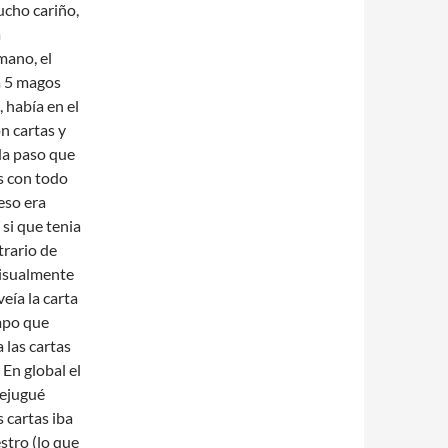
ucho cariño,
a
mano, el
a 5 magos
, había en el
n cartas y
da paso que
as con todo
eso era
 si que tenia
trario de
visualmente
eía la carta
empo que
 las cartas
 En global el
rejugué
 cartas iba
stro (lo que