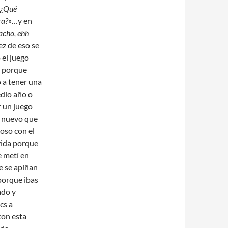
«¿Qué
ra?»
…y en
acho, ehh
z de eso se
 el juego
o, porque
 a tener una
edio año o
r un juego
s nuevo que
boso con el
vida porque
e metí en
e se apiñan
 porque ibas
ado y
cs a
con esta