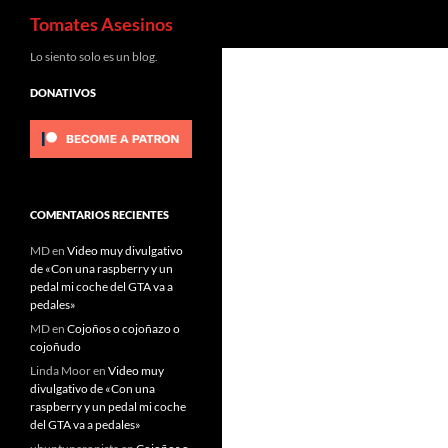
Buscar
Tomates Asesinos
Saltar
Lo siento solo es un blog.
al
DONATIVOS
contenido
COMENTARIOS RECIENTES
MD
en
Video muy divulgativo
de «Con una raspberry y un
pedal mi coche del GTA va a
pedales»
MD
en
Cojoños o cojoñazo o
cojoñudo
Linda Moor
en
Video muy
divulgativo de «Con una
raspberry y un pedal mi coche
del GTA va a pedales»