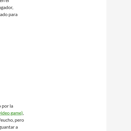
en el
ugador,
nado para
 por la
video game)
,
feucho, pero
aguantar a