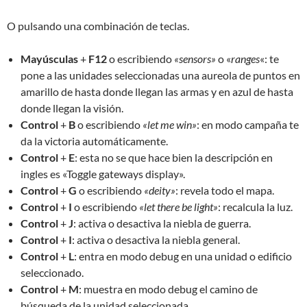
O pulsando una combinación de teclas.
Mayúsculas
+
F12
o escribiendo
«sensors»
o «
ranges
«: te
pone a las unidades seleccionadas una aureola de puntos en
amarillo de hasta donde llegan las armas y en azul de hasta
donde llegan la visión.
Control
+
B
o escribiendo
«let me win»
: en modo campaña te
da la victoria automáticamente.
Control
+
E
: esta no se que hace bien la descripción en
ingles es «Toggle gateways display».
Control
+
G
o escribiendo
«deity»
: revela todo el mapa.
Control
+
I
o escribiendo
«let there be light»
: recalcula la luz.
Control
+
J
: activa o desactiva la niebla de guerra.
Control
+
I
: activa o desactiva la niebla general.
Control
+
L
: entra en modo debug en una unidad o edificio
seleccionado.
Control
+
M
: muestra en modo debug el camino de
búsqueda de la unidad seleccionada.