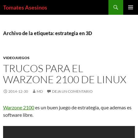
Saltar
Buscar
Tomates Asesinos
al
MENÚ
contenido
PRINCI
Archivo de la etiqueta: estrategia en 3D
VIDEOJUEGOS
TRUCOS PARA EL
WARZONE 2100 DE LINUX
2014-12-30
MD
DEJA UN COMENTARIO
Warzone 2100
es un buen juego de estrategia, que ademas es
software libre.