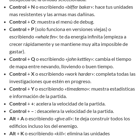
Control
+
N
o escribiendo
«biffer baker»
: hace tus unidades
mas resistentes y las armas mas dañinas.
Control
+
O
: muestra el menú de debug.
Control
+
P
(solo funciona en versiones viejas) o
escribiendo
«whale fin»
: te da energía infinita (empieza a
crecer rápidamente y se mantiene muy alta imposible de
gastar).
Control
+
Q
o escribiendo
«john kettley»
: cambia el tiempo
de mapa entre nevando, lloviendo o buen tiempo.
Control
+
X
o escribiendo
«work harder»
: completa todas las
investigaciones que estén en progreso.
Control
+
Y
o escribiendo
«timedemo»
: muestra estadísticas
e información de la partida.
Control
+
+
: acelera la velocidad de la partida.
Control
+
–
: desacelera la velocidad de la partida.
Alt
+
A
o escribiendo
«give all»
: te deja construir todos los
edificios incluso los del enemigo.
Alt
+
K
o escribiendo
«kill»
: elimina las unidades