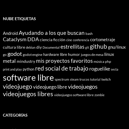
NUBE ETIQUETAS
Ayudando a los que buscan
Android
bash
Cataclysm DDA
cortometraje
ciencia ficción
cine
conferencia
github
estrellitas
gnu/linux
cultura libre
diy
debian
Documental
git
godot
linux
humor
hardware libre
go
godot engine
juegos de mesa
mis proyectos favoritos
metal
mindustry
música
php
red social de trabajo
roguelike
python
print and play
secta
software libre
spectrum
trucos
twitch
steam
tutorial
videojuego
videojuegos
videojuego libre
videojuegos libres
videojuegos software libre
zombie
CATEGORÍAS