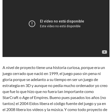
A nivel de proyecto tiene una historia curiosa, porque era un
juego cerrado que nació en 1999, el juego paso sin pena ni
gloria porque se adelanto a su tiempo en ser un juego de
estrategia en 3D y aunque no pedía mucho ordenador yo creo
que fue lo que hizo que no fuera tan importante como
StarCraft o Age of Empires. Bueno pues pasados los años (no
tantos) el 2004 Eidos libera el código fuente del juego y ya en
el 2008 libera los vídeos y la música. Y como todo proyecto de