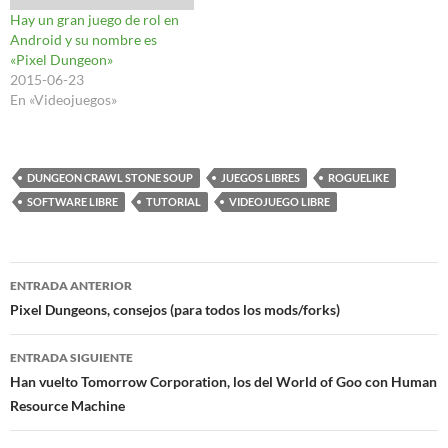
Hay un gran juego de rol en
Android y su nombre es
«Pixel Dungeon»
2015-06-23
En «Videojuegos»
DUNGEON CRAWL STONE SOUP
JUEGOS LIBRES
ROGUELIKE
SOFTWARE LIBRE
TUTORIAL
VIDEOJUEGO LIBRE
Navegación
ENTRADA ANTERIOR
de
Pixel Dungeons, consejos (para todos los mods/forks)
entradas
ENTRADA SIGUIENTE
Han vuelto Tomorrow Corporation, los del World of Goo con Human
Resource Machine