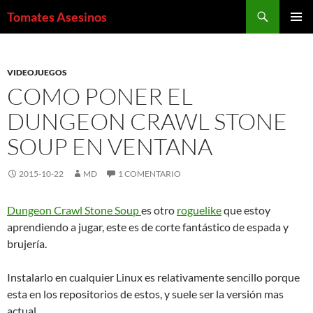
Saltar
Buscar
Tomates Asesinos
al
MENÚ
contenido
PRINCI
VIDEOJUEGOS
COMO PONER EL
DUNGEON CRAWL STONE
SOUP EN VENTANA
2015-10-22
MD
1 COMENTARIO
Dungeon Crawl Stone Soup
es otro
roguelike
que estoy
aprendiendo a jugar, este es de corte fantástico de espada y
brujería.
Instalarlo en cualquier Linux es relativamente sencillo porque
esta en los repositorios de estos, y suele ser la versión mas
actual.