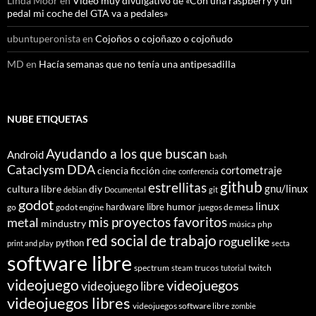
Linda Moor
en
Video muy divulgativo de «Con una raspberry y un
pedal mi coche del GTA va a pedales»
ubuntuperonista
en
Cojoños o cojoñazo o cojoñudo
MD
en
Hacía semanas que no tenía una antipesadilla
NUBE ETIQUETAS
Ayudando a los que buscan
Android
bash
Cataclysm DDA
cortometraje
ciencia ficción
cine
conferencia
github
estrellitas
gnu/linux
cultura libre
diy
debian
Documental
git
godot
linux
humor
hardware libre
go
godot engine
juegos de mesa
mis proyectos favoritos
metal
mindustry
música
php
red social de trabajo
roguelike
python
print and play
secta
software libre
spectrum
trucos
twitch
steam
tutorial
videojuego
videojuegos
videojuego libre
videojuegos libres
videojuegos software libre
zombie