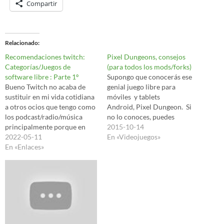
Compartir
Relacionado
Recomendaciones twitch:
Pixel Dungeons, consejos
Categorías/Juegos de
(para todos los mods/forks)
software libre : Parte 1º
Supongo que conocerás ese
Bueno Twitch no acaba de
genial juego libre para
sustituir en mi vida cotidiana
móviles y tablets
a otros ocios que tengo como
Android, Pixel Dungeon. Si
los podcast/radio/música
no lo conoces, puedes
principalmente porque en
encontrar un articulo que
2015-10-14
esta vida que tengo...uff...no
2022-05-11
escribí hace poco tiempo de
En «Videojuegos»
puedo secuestrar mis ojos de
En «Enlaces»
este artículo: Hay un gran
otras tareas que necesitan mi
juego de rol en Android y su
atención, y las orejas mas o
nombre es “Pixel Dungeon”
menos sí, por eso lo de oír
Empecemos con los consejos
podcast/radio/música, pero…
(puede que haya…