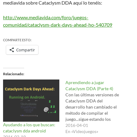
mediavida sobre Cataclysm DDA aquí lo tenéis:
http://www.mediavida.com/foro/juegos-
comunidad/cataclysm-dark-days-ahead-ho-540709
COMPARTE ESTO:
Compartir
Relacionado
Aprendiendo a jugar
Cataclysm DDA (Parte 4)
Con las últimas versiones de
Cataclysm DDA del
desarrollo han cambiado el
método de compilar el
juego...sigue estando los
Ayudando a los que buscan:
ficheros de Cmake pero no se
2016-04-01
cataclysm dda android
porque ahora tiran del
En «Videojuegos»
2016-02-19