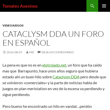
Saltar
Buscar
Tomates Asesinos
al
MENÚ
contenido
PRINCI
VIDEOJUEGOS
CATACLYSM DDA UN FORO
EN ESPAÑOL
2016-08-07
MD
DEJA UN COMENTARIO
La pena es que no es en
elotrolado.net
, un foro que ha caído
mas que Barrapunto, hace unos años seguro que hubiera
estado ahí un buen hilo sobre
Cataclysm DDA
pero desde que
se volvieron «comerciales» y la parte de noticias habla de
juegos en plan meristation en vez de la escena va perdiendo y
sigue perdiendo.
Pero bueno he encontrado un hilo en vandal…perdón