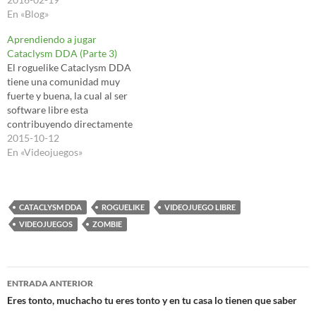
clásico Makefile. Han puesto
En «Blog»
un pequeño tutorial en su
repositorio, https://github.co
Aprendiendo a jugar
m/CleverRaven/Cataclysm-
Cataclysm DDA (Parte 3)
DDA/blob/master/COMPILI
El roguelike Cataclysm DDA
NG.md. Pero bueno lo que
tiene una comunidad muy
nos interesa ahora es:
fuerte y buena, la cual al ser
make RELEASE=1 TILES=1 SO
software libre esta
UND=1 LUA=1
contribuyendo directamente
en el código fuente del juego.
2015-10-12
Pero también tiene un
En «Videojuegos»
sistema de plugins o mods
para añadir nuevas
funcionalidades. Estos
plugins o mods están
CATACLYSM DDA
ROGUELIKE
VIDEOJUEGO LIBRE
programados en Lua, un
VIDEOJUEGOS
ZOMBIE
lenguaje de…
Navegación
ENTRADA ANTERIOR
de
Eres tonto, muchacho tu eres tonto y en tu casa lo tienen que saber