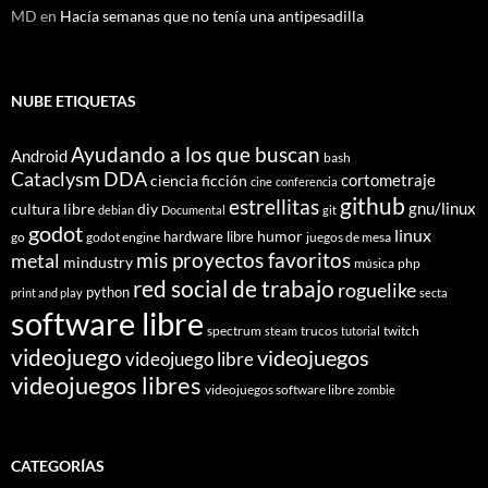
MD
en
Hacía semanas que no tenía una antipesadilla
NUBE ETIQUETAS
Ayudando a los que buscan
Android
bash
Cataclysm DDA
cortometraje
ciencia ficción
cine
conferencia
github
estrellitas
gnu/linux
cultura libre
diy
debian
Documental
git
godot
linux
humor
hardware libre
go
godot engine
juegos de mesa
mis proyectos favoritos
metal
mindustry
música
php
red social de trabajo
roguelike
python
print and play
secta
software libre
spectrum
trucos
twitch
steam
tutorial
videojuego
videojuegos
videojuego libre
videojuegos libres
videojuegos software libre
zombie
CATEGORÍAS