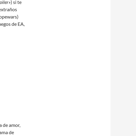
oiler»
) si te
 extraños
Dopewars)
uegos de EA,
ma de amor,
rama de