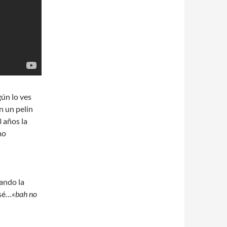
gún lo ves
n un pelin
3 años la
mo
ando la
sé…
«bah no