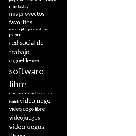
mindustry
mis proyectos
favoritos
música
php
print and play
python
red social de
trabajo
roguelike
secta
software
libre
spectrum
trucos
steam
tutorial
videojuego
twitch
videojuego libre
videojuegos
videojuegos