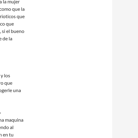
 a la mujer
 como que la
rioticos que
ico que
 si el bueno
 de la
 y los
ro que
ogerle una
o
una maquina
endo al
n en tu