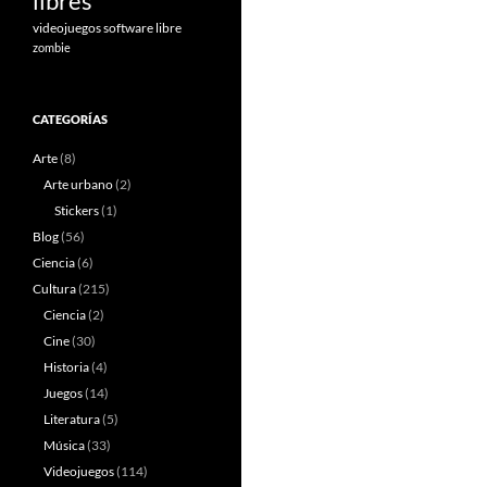
libres
videojuegos software libre
zombie
CATEGORÍAS
Arte
(8)
Arte urbano
(2)
Stickers
(1)
Blog
(56)
Ciencia
(6)
Cultura
(215)
Ciencia
(2)
Cine
(30)
Historia
(4)
Juegos
(14)
Literatura
(5)
Música
(33)
Videojuegos
(114)