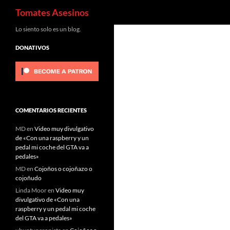
Buscar
Tomates Asesinos
Saltar
Lo siento solo es un blog.
al
DONATIVOS
contenido
COMENTARIOS RECIENTES
MD
en
Video muy divulgativo
de «Con una raspberry y un
pedal mi coche del GTA va a
pedales»
MD
en
Cojoños o cojoñazo o
cojoñudo
Linda Moor
en
Video muy
divulgativo de «Con una
raspberry y un pedal mi coche
del GTA va a pedales»