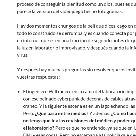
proceso de conseguir la plenitud como un dios, pues es que
parece la versión del videojuego hecho fotogramas.
Hay dos momentos chungos de la pelí que dices, cago en 
todo lo construido se derrumba, y es cuando conecta por 
en internet que es en una fracción de segundo antes de qu
la luz en laboratorio improvisado, y después cuando la inf
virus.
Y después hay muchas preguntas sin resolver que os invit
vuestras respuestas:
El ingeniero Will muere en la cama del laboratorio imp
con ese peinado cyberpunk de decenas de cables atrav
craneo. Y la siguiente escena es en un lago echando las 
Pero.
¿Qué pasa entre medias?
Y además.
¿Cómo hace
no tenga que ir a las revisiones del médico y poder 
el laboratorio?
Pero es que no entiendo, ya se que en 
DNI y esas cosas. Pero no escamaría a la policía que d