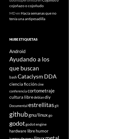
ubuntuperonista
en
Cojoños o
cojoñazo o cojoñudo
MD
en
Hacía semanas que no
tenía una antipesadilla
NUBE ETIQUETAS
Android
Ayudando a los
que buscan
Cataclysm DDA
bash
ciencia ficción
cine
cortometraje
conferencia
cultura libre
diy
debian
estrellitas
Documental
git
github
gnu/linux
go
godot
godot engine
humor
hardware libre
metal
linux
juegos de mesa