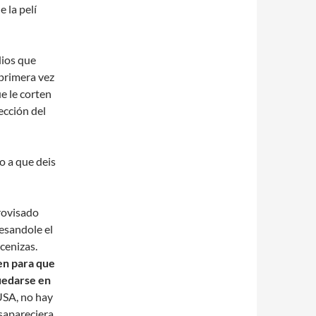
 la pelí
dios que
primera vez
e le corten
ección del
o a que deis
rovisado
esandole el
cenizas.
n para que
quedarse en
USA, no hay
esapareciera