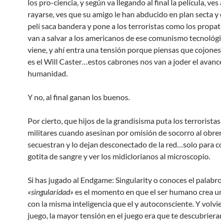
los pro-ciencia, y según va llegando al final la película, ves
rayarse, ves que su amigo le han abducido en plan secta y
pelí saca bandera y pone a los terroristas como los propat
van a salvar a los americanos de ese comunismo tecnológ
viene, y ahí entra una tensión porque piensas que cojones,
es el Will Caster…estos cabrones nos van a joder el avance
humanidad.
Y no, al final ganan los buenos.
Por cierto, que hijos de la grandisisma puta los terroristas
militares cuando asesinan por omisión de socorro al obre
secuestran y lo dejan desconectado de la red…solo para c
gotita de sangre y ver los midiclorianos al microscopio.
Si has jugado al Endgame: Singularity o conoces el palabr
«singularidad»
es el momento en que el ser humano crea 
con la misma inteligencia que el y autoconsciente. Y volvi
juego, la mayor tensión en el juego era que te descubriera