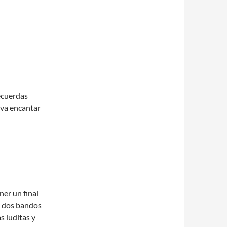
recuerdas
e va encantar
ener un final
n dos bandos
s luditas y