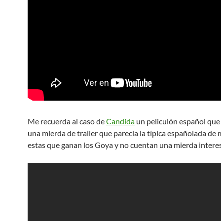
Me recuerda al caso de
Candida
un peliculón español que
una mierda de trailer que parecía la típica españolada de
estas que ganan los Goya y no cuentan una mierda intere