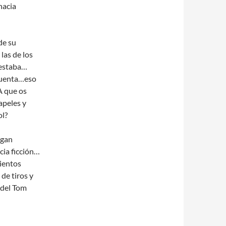
hacia
de su
las de los
 estaba…
 cuenta…eso
A que os
apeles y
ol?
rgan
cia ficción…
mientos
de tiros y
 del Tom