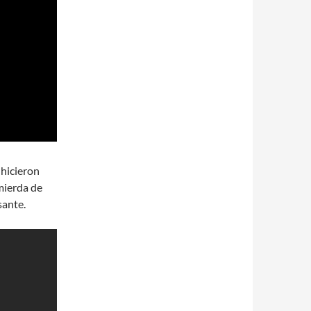
 hicieron
 mierda de
sante.