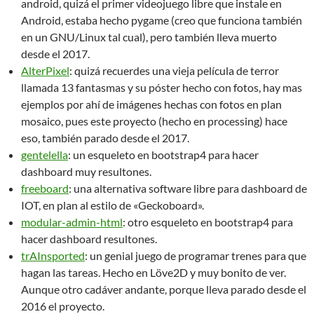
android, quizá el primer videojuego libre que instale en
Android, estaba hecho pygame (creo que funciona también
en un GNU/Linux tal cual), pero también lleva muerto
desde el 2017.
AlterPixel
: quizá recuerdes una vieja película de terror
llamada 13 fantasmas y su póster hecho con fotos, hay mas
ejemplos por ahí de imágenes hechas con fotos en plan
mosaico, pues este proyecto (hecho en processing) hace
eso, también parado desde el 2017.
gentelella
: un esqueleto en bootstrap4 para hacer
dashboard muy resultones.
freeboard
: una alternativa software libre para dashboard de
IOT, en plan al estilo de «Geckoboard».
modular-admin-html
: otro esqueleto en bootstrap4 para
hacer dashboard resultones.
trAInsported
: un genial juego de programar trenes para que
hagan las tareas. Hecho en Löve2D y muy bonito de ver.
Aunque otro cadáver andante, porque lleva parado desde el
2016 el proyecto.