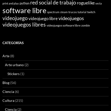
red social de trabajo
roguelike
python
print and play
secta
software libre
spectrum
trucos
twitch
steam
tutorial
videojuego
videojuegos
videojuego libre
videojuegos libres
videojuegos software libre
zombie
CATEGORÍAS
Arte
(8)
Arte urbano
(2)
Stickers
(1)
Blog
(56)
Ciencia
(6)
Cultura
(215)
Ciencia
(2)