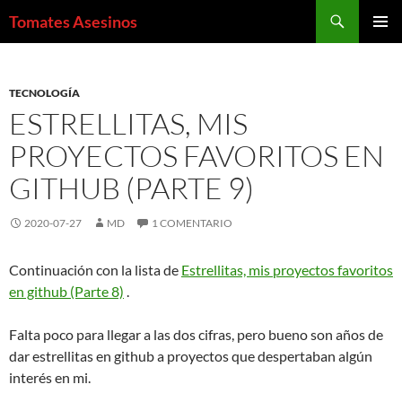
Saltar
Buscar
Tomates Asesinos
al
MENÚ
contenido
PRINCI
TECNOLOGÍA
ESTRELLITAS, MIS
PROYECTOS FAVORITOS EN
GITHUB (PARTE 9)
2020-07-27
MD
1 COMENTARIO
Continuación con la lista de
Estrellitas, mis proyectos favoritos
en github (Parte 8)
.
Falta poco para llegar a las dos cifras, pero bueno son años de
dar estrellitas en github a proyectos que despertaban algún
interés en mi.