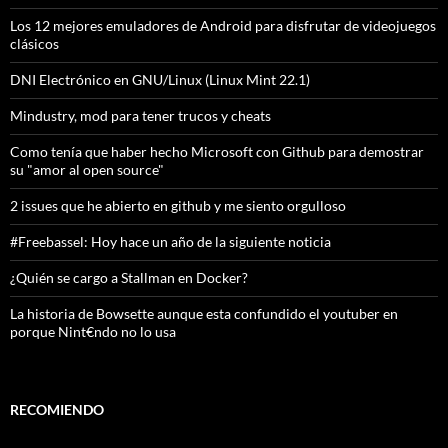
Los 12 mejores emuladores de Android para disfrutar de videojuegos
clásicos
DNI Electrónico en GNU/Linux (Linux Mint 22.1)
Mindustry, mod para tener trucos y cheats
Como tenía que haber hecho Microsoft con Github para demostrar
su "amor al open source"
2 issues que he abierto en github y me siento orgulloso
#Freebassel: Hoy hace un año de la siguiente noticia
¿Quién se cargo a Stallman en Docker?
La historia de Bowsette aunque esta confundido el youtuber en
porque Nint€ndo no lo usa
RECOMIENDO