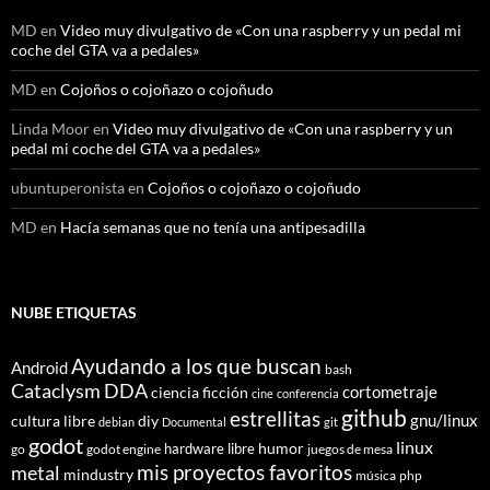
MD
en
Video muy divulgativo de «Con una raspberry y un pedal mi
coche del GTA va a pedales»
MD
en
Cojoños o cojoñazo o cojoñudo
Linda Moor
en
Video muy divulgativo de «Con una raspberry y un
pedal mi coche del GTA va a pedales»
ubuntuperonista
en
Cojoños o cojoñazo o cojoñudo
MD
en
Hacía semanas que no tenía una antipesadilla
NUBE ETIQUETAS
Ayudando a los que buscan
Android
bash
Cataclysm DDA
cortometraje
ciencia ficción
cine
conferencia
github
estrellitas
gnu/linux
cultura libre
diy
debian
Documental
git
godot
linux
humor
hardware libre
go
godot engine
juegos de mesa
mis proyectos favoritos
metal
mindustry
música
php