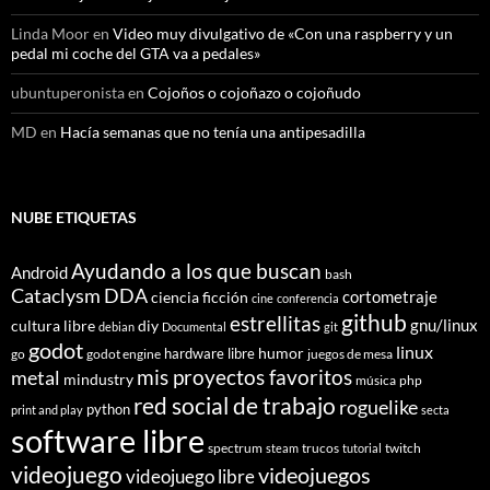
Linda Moor
en
Video muy divulgativo de «Con una raspberry y un
pedal mi coche del GTA va a pedales»
ubuntuperonista
en
Cojoños o cojoñazo o cojoñudo
MD
en
Hacía semanas que no tenía una antipesadilla
NUBE ETIQUETAS
Ayudando a los que buscan
Android
bash
Cataclysm DDA
cortometraje
ciencia ficción
cine
conferencia
github
estrellitas
gnu/linux
cultura libre
diy
debian
Documental
git
godot
linux
humor
hardware libre
go
godot engine
juegos de mesa
mis proyectos favoritos
metal
mindustry
música
php
red social de trabajo
roguelike
python
print and play
secta
software libre
spectrum
trucos
twitch
steam
tutorial
videojuego
videojuegos
videojuego libre