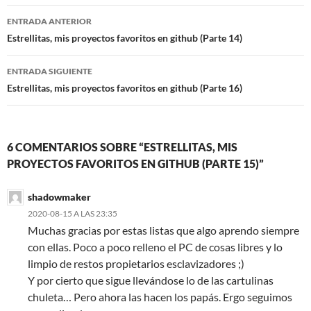
Navegación
ENTRADA ANTERIOR
de
Estrellitas, mis proyectos favoritos en github (Parte 14)
entradas
ENTRADA SIGUIENTE
Estrellitas, mis proyectos favoritos en github (Parte 16)
6 COMENTARIOS SOBRE “ESTRELLITAS, MIS
PROYECTOS FAVORITOS EN GITHUB (PARTE 15)”
shadowmaker
2020-08-15 A LAS 23:35
Muchas gracias por estas listas que algo aprendo siempre
con ellas. Poco a poco relleno el PC de cosas libres y lo
limpio de restos propietarios esclavizadores ;)
Y por cierto que sigue llevándose lo de las cartulinas
chuleta… Pero ahora las hacen los papás. Ergo seguimos