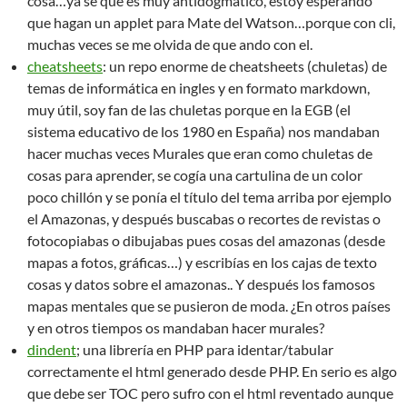
cosa…ya se que es muy antidogmatico, estoy esperando
que hagan un applet para Mate del Watson…porque con cli,
muchas veces se me olvida de que ando con el.
cheatsheets
: un repo enorme de cheatsheets (chuletas) de
temas de informática en ingles y en formato markdown,
muy útil, soy fan de las chuletas porque en la EGB (el
sistema educativo de los 1980 en España) nos mandaban
hacer muchas veces Murales que eran como chuletas de
cosas para aprender, se cogía una cartulina de un color
poco chillón y se ponía el título del tema arriba por ejemplo
el Amazonas, y después buscabas o recortes de revistas o
fotocopiabas o dibujabas pues cosas del amazonas (desde
mapas a fotos, gráficas…) y escribías en los cajas de texto
cosas y datos sobre el amazonas.. Y después los famosos
mapas mentales que se pusieron de moda. ¿En otros países
y en otros tiempos os mandaban hacer murales?
dindent
; una librería en PHP para identar/tabular
correctamente el html generado desde PHP. En serio es algo
que debe ser TOC pero sufro con el html reventado aunque