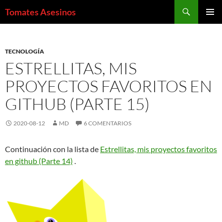
Saltar
Buscar
Tomates Asesinos
al
MENÚ
contenido
PRINCI
TECNOLOGÍA
ESTRELLITAS, MIS
PROYECTOS FAVORITOS EN
GITHUB (PARTE 15)
2020-08-12
MD
6 COMENTARIOS
Continuación con la lista de
Estrellitas, mis proyectos favoritos
en github (Parte 14)
.