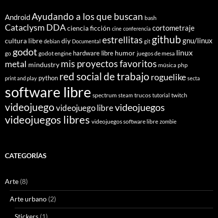
Ayudando a los que buscan
Android
bash
Cataclysm DDA
cortometraje
ciencia ficción
cine
conferencia
github
estrellitas
gnu/linux
cultura libre
diy
debian
Documental
git
godot
linux
humor
hardware libre
go
godot engine
juegos de mesa
mis proyectos favoritos
metal
mindustry
música
php
red social de trabajo
roguelike
python
print and play
secta
software libre
spectrum
trucos
twitch
steam
tutorial
videojuego
videojuegos
videojuego libre
videojuegos libres
videojuegos software libre
zombie
CATEGORÍAS
Arte
(8)
Arte urbano
(2)
Stickers
(1)