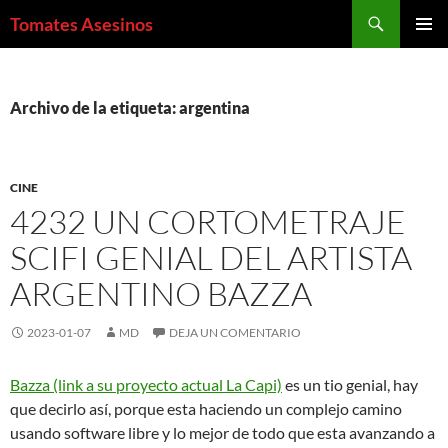
Saltar
Buscar
Tomates Asesinos
al
MENÚ
contenido
PRINCI
Archivo de la etiqueta: argentina
CINE
4232 UN CORTOMETRAJE
SCIFI GENIAL DEL ARTISTA
ARGENTINO BAZZA
2023-01-07
MD
DEJA UN COMENTARIO
Bazza (link a su proyecto actual La Capi)
es un tio genial, hay
que decirlo así, porque esta haciendo un complejo camino
usando software libre y lo mejor de todo que esta avanzando a