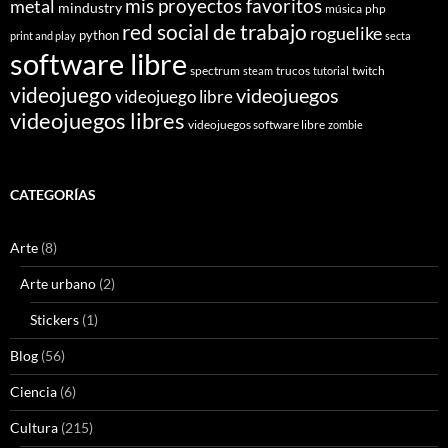
mis proyectos favoritos
metal
mindustry
música
php
red social de trabajo
roguelike
python
print and play
secta
software libre
spectrum
trucos
twitch
steam
tutorial
videojuego
videojuegos
videojuego libre
videojuegos libres
videojuegos software libre
zombie
CATEGORÍAS
Arte
(8)
Arte urbano
(2)
Stickers
(1)
Blog
(56)
Ciencia
(6)
Cultura
(215)