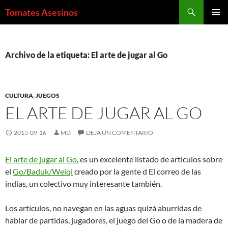
Saltar
Buscar
Tomates Asesinos
al
MENÚ
contenido
PRINCI
Archivo de la etiqueta: El arte de jugar al Go
CULTURA
,
JUEGOS
EL ARTE DE JUGAR AL GO
2015-09-16
MD
DEJA UN COMENTARIO
El arte de jugar al Go
, es un excelente listado de artículos sobre
el
Go/Baduk/Weiqi
creado por la gente d El correo de las
indias, un colectivo muy interesante también.
Los artículos, no navegan en las aguas quizá aburridas de
hablar de partidas, jugadores, el juego del Go o de la madera de