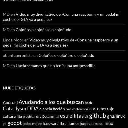
MD
en
Video muy divulgativo de «Con una raspberry y un pedal mi
coche del GTA va a pedales»
MD
en
Cojoños o cojoñazo o cojoñudo
Linda Moor
en
Video muy divulgativo de «Con una raspberry y un
pedal mi coche del GTA va a pedales»
ubuntuperonista
en
Cojoños o cojoñazo o cojoñudo
MD
en
Hacía semanas que no tenía una antipesadilla
NUBE ETIQUETAS
Ayudando a los que buscan
Android
bash
Cataclysm DDA
cortometraje
ciencia ficción
cine
conferencia
github
estrellitas
gnu/linux
cultura libre
diy
debian
Documental
git
godot
linux
humor
hardware libre
go
godot engine
juegos de mesa