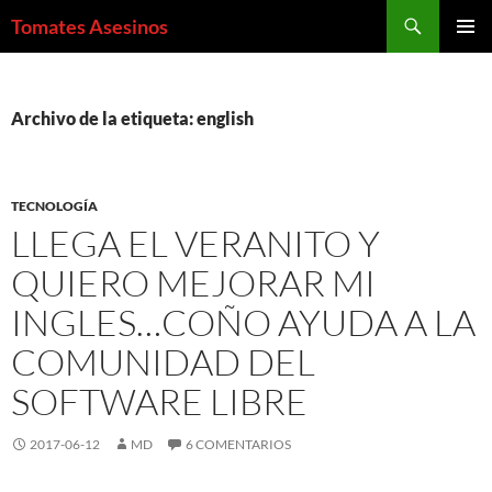
Saltar
Buscar
Tomates Asesinos
al
MENÚ
contenido
PRINCI
Archivo de la etiqueta: english
TECNOLOGÍA
LLEGA EL VERANITO Y
QUIERO MEJORAR MI
INGLES…COÑO AYUDA A LA
COMUNIDAD DEL
SOFTWARE LIBRE
2017-06-12
MD
6 COMENTARIOS