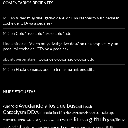
COMENTARIOS RECIENTES
MD
en
Video muy divulgativo de «Con una raspberry y un pedal mi
coche del GTA va a pedales»
MD
en
Cojoños o cojoñazo o cojoñudo
Linda Moor
en
Video muy divulgativo de «Con una raspberry y un
pedal mi coche del GTA va a pedales»
ubuntuperonista
en
Cojoños o cojoñazo o cojoñudo
MD
en
Hacía semanas que no tenía una antipesadilla
NUBE ETIQUETAS
Ayudando a los que buscan
Android
bash
Cataclysm DDA
cortometraje
ciencia ficción
cine
conferencia
github
estrellitas
gnu/linux
cultura libre
diy
debian
Documental
git
godot
linux
humor
hardware libre
go
godot engine
juegos de mesa