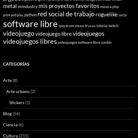
mis proyectos favoritos
metal
mindustry
música
php
red social de trabajo
roguelike
python
print and play
secta
software libre
spectrum
trucos
twitch
steam
tutorial
videojuego
videojuegos
videojuego libre
videojuegos libres
videojuegos software libre
zombie
CATEGORÍAS
Arte
(8)
Arte urbano
(2)
Stickers
(1)
Blog
(56)
Ciencia
(6)
Cultura
(215)