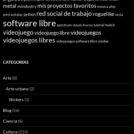
mis proyectos favoritos
metal
mindustry
música
php
red social de trabajo
roguelike
python
print and play
secta
software libre
spectrum
trucos
twitch
steam
tutorial
videojuego
videojuegos
videojuego libre
videojuegos libres
videojuegos software libre
zombie
CATEGORÍAS
Arte
(8)
Arte urbano
(2)
Stickers
(1)
Blog
(56)
Ciencia
(6)
Cultura
(215)