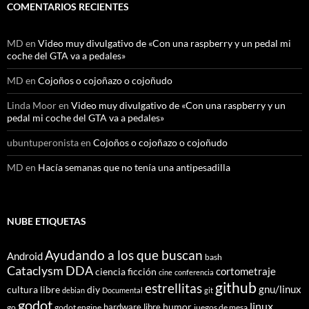
COMENTARIOS RECIENTES
MD
en
Video muy divulgativo de «Con una raspberry y un pedal mi
coche del GTA va a pedales»
MD
en
Cojoños o cojoñazo o cojoñudo
Linda Moor
en
Video muy divulgativo de «Con una raspberry y un
pedal mi coche del GTA va a pedales»
ubuntuperonista
en
Cojoños o cojoñazo o cojoñudo
MD
en
Hacía semanas que no tenía una antipesadilla
NUBE ETIQUETAS
Ayudando a los que buscan
Android
bash
Cataclysm DDA
cortometraje
ciencia ficción
cine
conferencia
github
estrellitas
gnu/linux
cultura libre
diy
debian
Documental
git
godot
linux
humor
hardware libre
go
godot engine
juegos de mesa