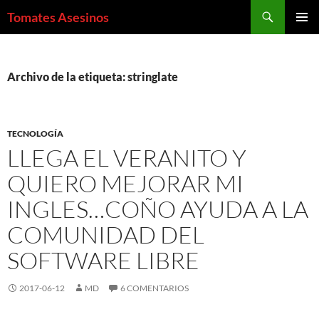
Saltar
Buscar
Tomates Asesinos
al
MENÚ
contenido
PRINCI
Archivo de la etiqueta: stringlate
TECNOLOGÍA
LLEGA EL VERANITO Y
QUIERO MEJORAR MI
INGLES…COÑO AYUDA A LA
COMUNIDAD DEL
SOFTWARE LIBRE
2017-06-12
MD
6 COMENTARIOS