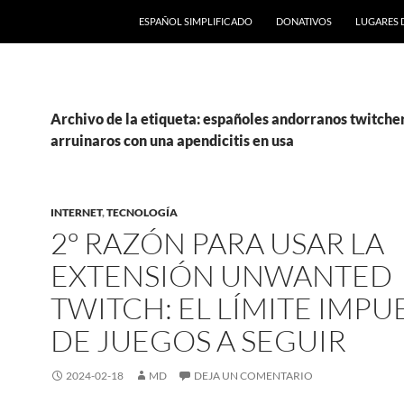
ESPAÑOL SIMPLIFICADO
DONATIVOS
LUGARES 
Archivo de la etiqueta: españoles andorranos twitche
arruinaros con una apendicitis en usa
INTERNET
,
TECNOLOGÍA
2º RAZÓN PARA USAR LA
EXTENSIÓN UNWANTED
TWITCH: EL LÍMITE IMPU
DE JUEGOS A SEGUIR
2024-02-18
MD
DEJA UN COMENTARIO