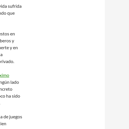
ida sufrida
endo que
estos en
beros y
uerte y en
na
privado.
áximo
ningún lado
oncreto
co ha sido
.
da de juegos
uien