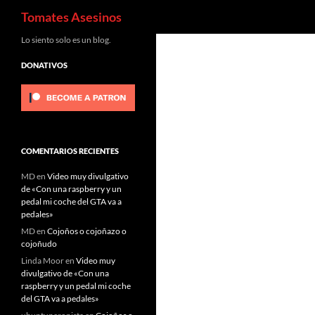
Buscar
Tomates Asesinos
Saltar
Lo siento solo es un blog.
al
DONATIVOS
contenido
COMENTARIOS RECIENTES
MD
en
Video muy divulgativo
de «Con una raspberry y un
pedal mi coche del GTA va a
pedales»
MD
en
Cojoños o cojoñazo o
cojoñudo
Linda Moor
en
Video muy
divulgativo de «Con una
raspberry y un pedal mi coche
del GTA va a pedales»