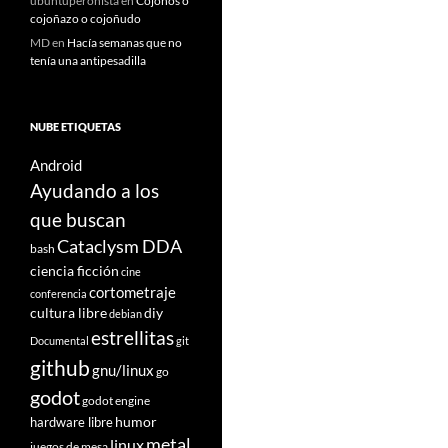
ubuntuperonista
en
Cojoños o
cojoñazo o cojoñudo
MD
en
Hacía semanas que no
tenía una antipesadilla
NUBE ETIQUETAS
Android
Ayudando a los
que buscan
Cataclysm DDA
bash
ciencia ficción
cine
cortometraje
conferencia
cultura libre
diy
debian
estrellitas
Documental
git
github
gnu/linux
go
godot
godot engine
humor
hardware libre
metal
linux
juegos de mesa