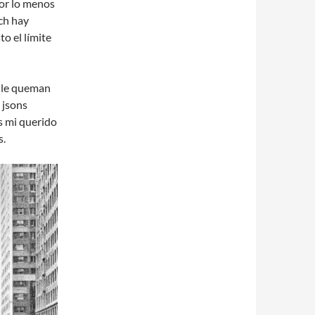
por lo menos
tch hay
o el límite
se le queman
 jsons
s mi querido
s.