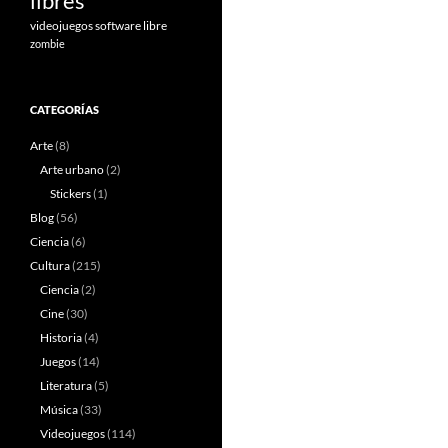
libres
videojuegos software libre
zombie
CATEGORÍAS
Arte
(8)
Arte urbano
(2)
Stickers
(1)
Blog
(56)
Ciencia
(6)
Cultura
(215)
Ciencia
(2)
Cine
(30)
Historia
(4)
Juegos
(14)
Literatura
(5)
Música
(33)
Videojuegos
(114)