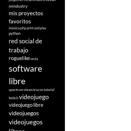
mindustry
mis proyectos
favoritos
música
php
print and play
python
red social de
trabajo
roguelike
secta
software
libre
spectrum
trucos
steam
tutorial
videojuego
twitch
videojuego libre
videojuegos
videojuegos