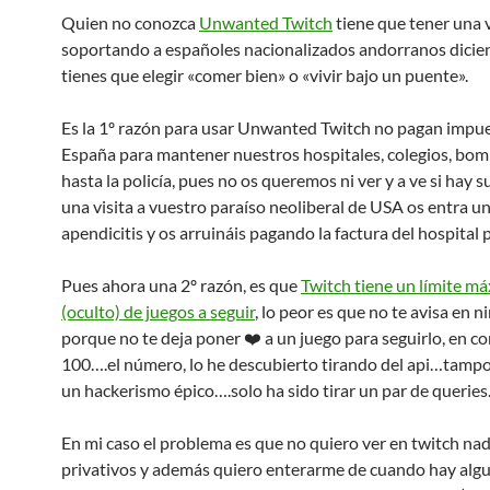
Quien no conozca
Unwanted Twitch
tiene que tener una v
soportando a españoles nacionalizados andorranos dici
tienes que elegir «comer bien» o «vivir bajo un puente».
Es la 1º razón para usar Unwanted Twitch no pagan impu
España para mantener nuestros hospitales, colegios, bom
hasta la policía, pues no os queremos ni ver y a ve si hay s
una visita a vuestro paraíso neoliberal de USA os entra u
apendicitis y os arruináis pagando la factura del hospital 
Pues ahora una 2º razón, es que
Twitch tiene un límite m
(oculto) de juegos a seguir
, lo peor es que no te avisa en 
porque no te deja poner ❤️ a un juego para seguirlo, en c
100….el número, lo he descubierto tirando del api…tampo
un hackerismo épico….solo ha sido tirar un par de queries
En mi caso el problema es que no quiero ver en twitch na
privativos y además quiero enterarme de cuando hay alg