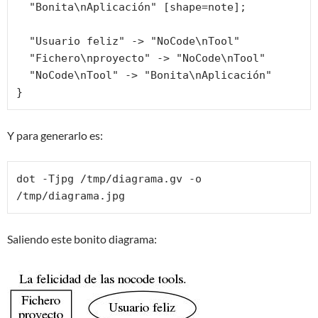
  "Bonita\nAplicación" [shape=note];

  "Usuario feliz" -> "NoCode\nTool"

  "Fichero\nproyecto" -> "NoCode\nTool"

  "NoCode\nTool" -> "Bonita\nAplicación"

}
Y para generarlo es:
dot -Tjpg /tmp/diagrama.gv -o 
/tmp/diagrama.jpg
Saliendo este bonito diagrama: