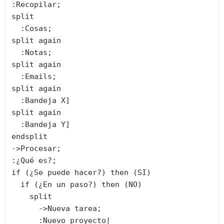
:Recopilar;

split

  :Cosas;

split again

  :Notas;

split again

  :Emails;

split again

  :Bandeja X]

split again

  :Bandeja Y]

endsplit

->Procesar;

:¿Qué es?;

if (¿Se puede hacer?) then (SI)

  if (¿En un paso?) then (NO)

    split

      ->Nueva tarea;

      :Nuevo proyecto|
