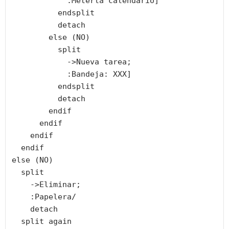
            :Meterla calendario]

          endsplit

          detach

        else (NO)

          split

            ->Nueva tarea;

            :Bandeja: XXX]

          endsplit

          detach

        endif

      endif

    endif

  endif

else (NO)

  split

    ->Eliminar;

    :Papelera/

    detach

  split again
