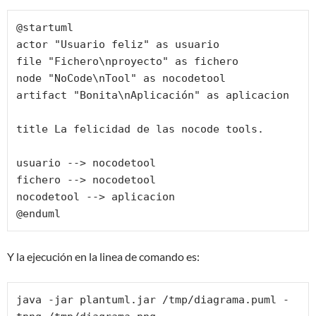
@startuml

actor "Usuario feliz" as usuario

file "Fichero\nproyecto" as fichero

node "NoCode\nTool" as nocodetool

artifact "Bonita\nAplicación" as aplicacion

title La felicidad de las nocode tools.

usuario --> nocodetool

fichero --> nocodetool

nocodetool --> aplicacion

@enduml
Y la ejecución en la linea de comando es:
java -jar plantuml.jar /tmp/diagrama.puml -