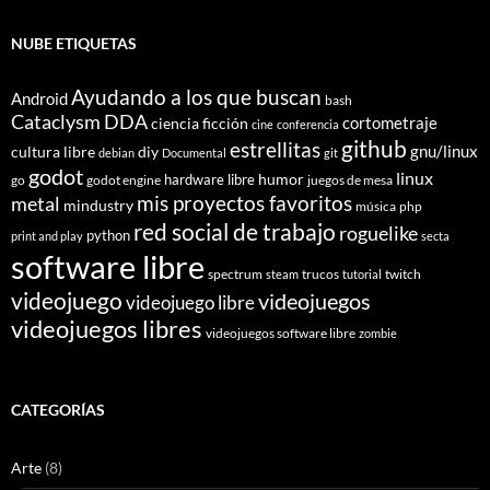
NUBE ETIQUETAS
Ayudando a los que buscan
Android
bash
Cataclysm DDA
cortometraje
ciencia ficción
cine
conferencia
github
estrellitas
gnu/linux
cultura libre
diy
debian
Documental
git
godot
linux
humor
hardware libre
go
godot engine
juegos de mesa
mis proyectos favoritos
metal
mindustry
música
php
red social de trabajo
roguelike
python
print and play
secta
software libre
spectrum
trucos
twitch
steam
tutorial
videojuego
videojuegos
videojuego libre
videojuegos libres
videojuegos software libre
zombie
CATEGORÍAS
Arte
(8)