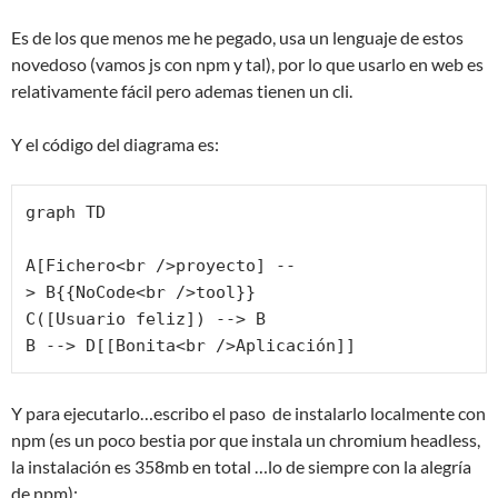
Es de los que menos me he pegado, usa un lenguaje de estos
novedoso (vamos js con npm y tal), por lo que usarlo en web es
relativamente fácil pero ademas tienen un cli.
Y el código del diagrama es:
graph TD

A[Fichero<br />proyecto] --
> B{{NoCode<br />tool}}

C([Usuario feliz]) --> B

B --> D[[Bonita<br />Aplicación]]
Y para ejecutarlo…escribo el paso de instalarlo localmente con
npm (es un poco bestia por que instala un chromium headless,
la instalación es 358mb en total …lo de siempre con la alegría
de npm):