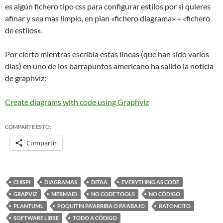
es algún fichero tipo css para configurar estilos por si quieres
afinar y sea mas limpio, en plan «fichero diagrama» + «fichero
de estilos».
Por cierto mientras escribía estas lineas (que han sido varios
días) en uno de los barrapuntos americano ha salido la noticia
de graphviz:
Create diagrams with code using Graphviz
COMPARTE ESTO:
Compartir
CHISPI
DIAGRAMAS
DITAA
EVERYTHING AS CODE
GRAPVIZ
MERMAID
NO CODE TOOLS
NO CÓDIGO
PLANTUML
POQUITIN PA'ARRIBA O PA'ABAJO
RATONCITO
SOFTWARE LIBRE
TODO A CÓDIGO