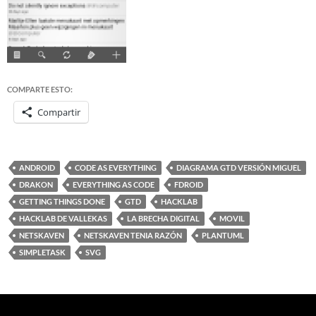
COMPARTE ESTO:
Compartir
ANDROID
CODE AS EVERYTHING
DIAGRAMA GTD VERSIÓN MIGUEL
DRAKON
EVERYTHING AS CODE
FDROID
GETTING THINGS DONE
GTD
HACKLAB
HACKLAB DE VALLEKAS
LA BRECHA DIGITAL
MOVIL
NETSKAVEN
NETSKAVEN TENIA RAZÓN
PLANTUML
SIMPLETASK
SVG