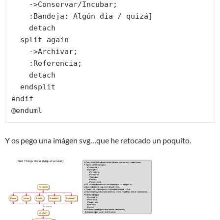
    ->Conservar/Incubar;

    :Bandeja: Algún día / quizá]

    detach

  split again

    ->Archivar;

    :Referencia;

    detach

  endsplit

endif

Y os pego una imágen svg…que he retocado un poquito.