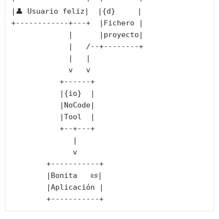
|👤 Usuario feliz|  |{d}     |

+------------+---+  |Fichero |

             |      |proyecto|

             |   /--+--------+

             |   |

             v   v

           +------+

           |{io}  |

           |NoCode|

           |Tool  |

           +--+---+

              |

              v

        +-----------+

        |Bonita   📜|

        |Aplicación |
