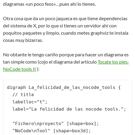
diagramas «un poco feos»…pues ahí lo tienes.
Otra cosa que da un poco jaqueca es que tiene dependencias
del sistema de X, por lo que si tienes un servidor ahí con
poquitos paquetes y limpio, cuando metes graphviz te instala
cosas muy bizarras.
No obtante le tengo cariño porque para hacer un diagrama es
tan simple como (cojo el diagrama del artículo
Tocate los pies:
NoCode tools II
):
digraph La_felicidad_de_las_nocode_tools {

  // title

  labelloc="t";

  label="La felicidad de las nocode tools.";

  "Fichero\nproyecto" [shape=box];

  "NoCode\nTool" [shape=box3d];
