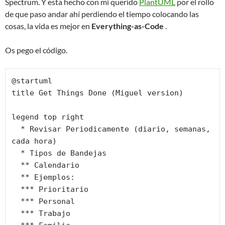
Spectrum. Y esta hecho con mi querido
PlantUML
por el rollo
de que paso andar ahí perdiendo el tiempo colocando las
cosas, la vida es mejor en
Everything-as-Code
.
Os pego el código.
@startuml

title Get Things Done (Miguel version)

legend top right

  * Revisar Periodicamente (diario, semanas, 
cada hora)

  * Tipos de Bandejas

  ** Calendario

  ** Ejemplos:

  *** Prioritario

  *** Personal

  *** Trabajo
