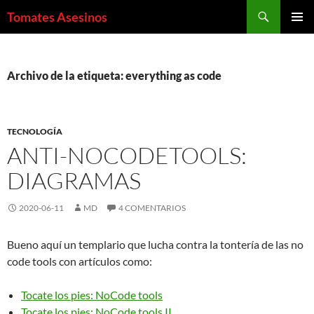
Saltar
Buscar
Tomates Asesinos
al
MENÚ
contenido
PRINCI
Archivo de la etiqueta: everything as code
TECNOLOGÍA
ANTI-NOCODETOOLS:
DIAGRAMAS
2020-06-11
MD
4 COMENTARIOS
Bueno aquí un templario que lucha contra la tontería de las no
code tools con artículos como:
Tocate los pies: NoCode tools
Tocate los pies: NoCode tools II