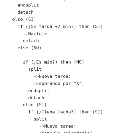
    endsplit

    detach

  else (SI)

    if (¿Se tarda +2 min?) then (SI)

      :¡Hazlo!>

      detach

    else (NO)

      if (¿Es mio?) then (NO)

        split

          ->Nueva tarea;

          :Esperando por "X"|

        endsplit

        detach

      else (SI)

        if (¿Tiene fecha?) then (SI)

          split

            ->Nueva tarea;
