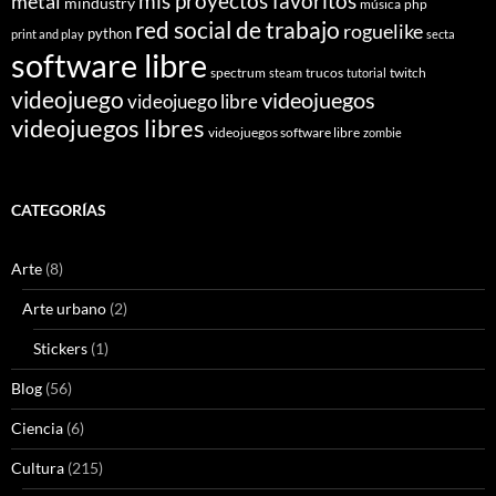
mis proyectos favoritos
metal
mindustry
música
php
red social de trabajo
roguelike
python
print and play
secta
software libre
spectrum
trucos
twitch
steam
tutorial
videojuego
videojuegos
videojuego libre
videojuegos libres
videojuegos software libre
zombie
CATEGORÍAS
Arte
(8)
Arte urbano
(2)
Stickers
(1)
Blog
(56)
Ciencia
(6)
Cultura
(215)