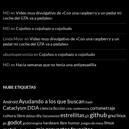
MD
en
Video muy divulgativo de «Con una raspberry y un pedal mi
coche del GTA va a pedales»
MD
en
Cojoños o cojoñazo o cojoñudo
Linda Moor
en
Video muy divulgativo de «Con una raspberry y un
pedal mi coche del GTA va a pedales»
ubuntuperonista
en
Cojoños o cojoñazo o cojoñudo
MD
en
Hacía semanas que no tenía una antipesadilla
NUBE ETIQUETAS
Ayudando a los que buscan
Android
bash
Cataclysm DDA
cortometraje
ciencia ficción
cine
conferencia
github
estrellitas
gnu/linux
cultura libre
diy
debian
Documental
git
godot
linux
humor
hardware libre
go
godot engine
juegos de mesa