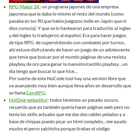
RPG Maker 2K
: un programa japones de una empresa
japonesa que le daba lo mismo el resto del mundo (como
pasaba en los 90 que había juegazos indie en Japón que ni
dios conocía). Y que se lo hackearon para traducirlo al ingles
y del ingles lo tradujeron al español. Era para hacer juegos
de tipo RPG de supernintendo con combates por turnos,
ahí estuve disfrutando de hacer un juego de un adolescente
que tenía que buscar por el mundo páginas de una revista
playboy de oro para ganar la mansión/castillo playboy…un
día tengo que buscar lo que hice…
Por suerte de este NoCode tool hay una versión libre que
va avanzando muy bien aunque lleva años en desarrollo que
se llama
EasyRPG
.
HotDog webeditor
: todos tenemos un pasado oscuro,
recuerdo que yo también quería hacer páginas web pero no
tenía los skills actuales que me das dos cables pelados y a
base de chispas puedo picar un html completo…me ayudo
mucho el perro salchicha porque tirabas el código