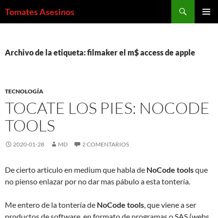
Saltar
Buscar
Tomates Asesinos
al
MENÚ
contenido
PRINCI
Archivo de la etiqueta: filmaker el m$ access de apple
TECNOLOGÍA
TOCATE LOS PIES: NOCODE
TOOLS
2020-01-28
MD
2 COMENTARIOS
De cierto articulo en medium que habla de
NoCode tools
que
no pienso enlazar por no dar mas pábulo a esta tontería.
Me entero de la tontería de
NoCode tools
, que viene a ser
productos de software, en formato de programas o SAS (webs