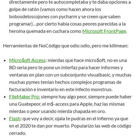
directamente pero te autocompletaba y te daba opciones a
golpe de ratón (vamos como hacen ahora los
bobosdeloscojones con pycharm y se creen que saben
programar)…por cierto había cosas peores parecidas a la
heroína quemada en cuchara como
Microsoft FrontPage
.
Herramientas de NoCódigo que odio odio, pero me killmean:
Micro$oft Access
: mierdas que hace micro$oft, no es una
BD seria pero te pone un interfaz para hacer informes y
ventanas en plan con un subconjunto visualbasic, y muchas
muchas pymes tenían hechos complejos programas de
facturación e inventario en este infecto monstruo.
FileMaker Pro:
siempre hay algo peor, siempre puede haber
una Guatepeor, el m$-access para Apple, haz las mismas
mierdas o peor usando mierda chapada en oro.
Flash
: que voy a decir, ojala te pudras en el infierno ya que
en el 2020 te dan por muerto. Popularizo las web de código
cerrado.