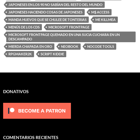
JAPONESES EN LOS 90 NO SABÍAN DEL RESTO DEL MUNDO
JAPONESES HACIENDO COSAS DE JAPONESES
M$ ACCESS
MANDA HUEVOS QUE SE CHULEE DE TONTERIAS
ME KILLMEA
MENÚS DE LOS CDS
MICROSOFT FRONTPAGE
MICROSOFT FRONTPAGE QUEMADO EN UNA SUCIA CUCHARA EN UN
DESCAMPADO
MIERDA CHAPADA EN ORO
NEOBOOK
NOCODE TOOLS
RPGMAKER2K
SCRIPT KIDDIE
DONATIVOS
COMENTARIOS RECIENTES