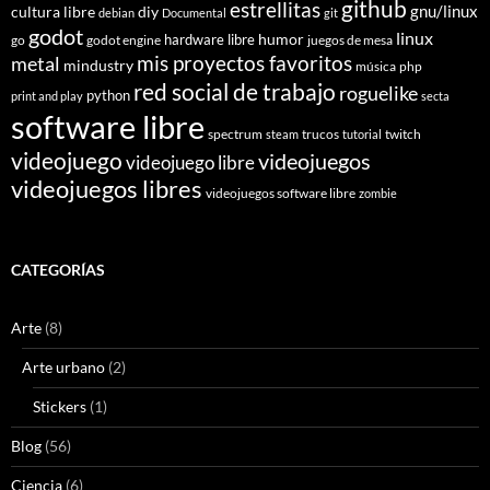
github
estrellitas
gnu/linux
cultura libre
diy
debian
Documental
git
godot
linux
humor
hardware libre
go
godot engine
juegos de mesa
mis proyectos favoritos
metal
mindustry
música
php
red social de trabajo
roguelike
python
print and play
secta
software libre
spectrum
trucos
twitch
steam
tutorial
videojuego
videojuegos
videojuego libre
videojuegos libres
videojuegos software libre
zombie
CATEGORÍAS
Arte
(8)
Arte urbano
(2)
Stickers
(1)
Blog
(56)
Ciencia
(6)