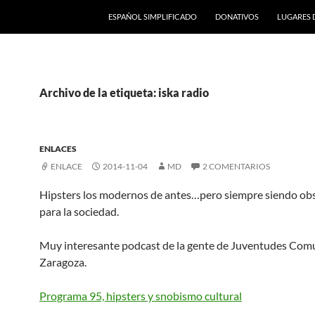
ESPAÑOL SIMPLIFICADO
DONATIVOS
LUGARES 
Archivo de la etiqueta: iska radio
ENLACES
ENLACE
2014-11-04
MD
2 COMENTARIOS
Hipsters los modernos de antes…pero siempre siendo ob
para la sociedad.
Muy interesante podcast de la gente de Juventudes Com
Zaragoza.
Programa 95, hipsters y snobismo cultural