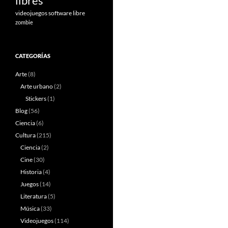
libres
videojuegos software libre
zombie
CATEGORÍAS
Arte
(8)
Arte urbano
(2)
Stickers
(1)
Blog
(56)
Ciencia
(6)
Cultura
(215)
Ciencia
(2)
Cine
(30)
Historia
(4)
Juegos
(14)
Literatura
(5)
Música
(33)
Videojuegos
(114)