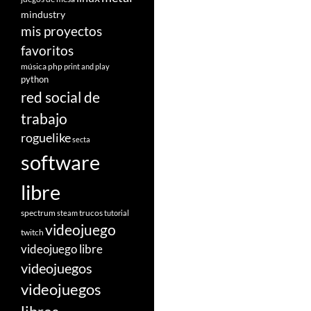
mindustry
mis proyectos
favoritos
música
php
print and play
python
red social de
trabajo
roguelike
secta
software
libre
spectrum
trucos
steam
tutorial
videojuego
twitch
videojuego libre
videojuegos
videojuegos