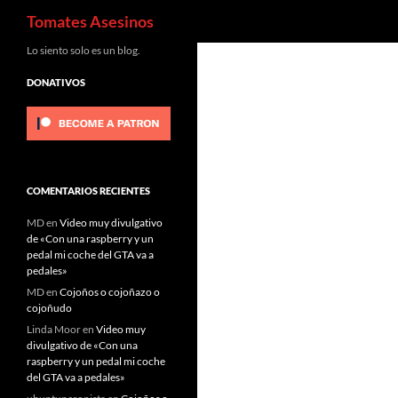
Buscar
Tomates Asesinos
Saltar
Lo siento solo es un blog.
al
DONATIVOS
contenido
COMENTARIOS RECIENTES
MD
en
Video muy divulgativo
de «Con una raspberry y un
pedal mi coche del GTA va a
pedales»
MD
en
Cojoños o cojoñazo o
cojoñudo
Linda Moor
en
Video muy
divulgativo de «Con una
raspberry y un pedal mi coche
del GTA va a pedales»