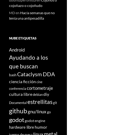
ubuntuperonista
en
Cojoños o
cojoñazo o cojoñudo
MD
en
Hacía semanas que no
tenía una antipesadilla
NUBE ETIQUETAS
Android
Ayudando a los
que buscan
Cataclysm DDA
bash
ciencia ficción
cine
cortometraje
conferencia
cultura libre
diy
debian
estrellitas
Documental
git
github
gnu/linux
go
godot
godot engine
humor
hardware libre
metal
linux
juegos de mesa