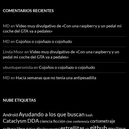
COMENTARIOS RECIENTES
MD
en
Video muy divulgativo de «Con una raspberry y un pedal mi
coche del GTA va a pedales»
MD
en
Cojoños o cojoñazo o cojoñudo
Linda Moor
en
Video muy divulgativo de «Con una raspberry y un
pedal mi coche del GTA va a pedales»
ubuntuperonista
en
Cojoños o cojoñazo o cojoñudo
MD
en
Hacía semanas que no tenía una antipesadilla
NUBE ETIQUETAS
Ayudando a los que buscan
Android
bash
Cataclysm DDA
cortometraje
ciencia ficción
cine
conferencia
github
estrellitas
gnu/linux
cultura libre
diy
debian
Documental
git