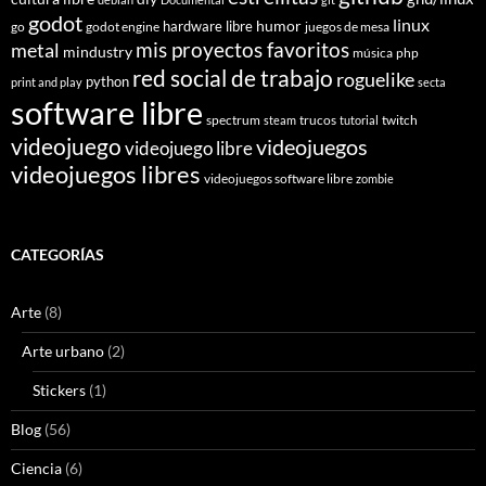
godot
linux
humor
hardware libre
go
godot engine
juegos de mesa
mis proyectos favoritos
metal
mindustry
música
php
red social de trabajo
roguelike
python
print and play
secta
software libre
spectrum
trucos
twitch
steam
tutorial
videojuego
videojuegos
videojuego libre
videojuegos libres
videojuegos software libre
zombie
CATEGORÍAS
Arte
(8)
Arte urbano
(2)
Stickers
(1)
Blog
(56)
Ciencia
(6)