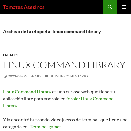
Saltar
Buscar
Tomates Asesinos
al
MENÚ
contenido
PRINCI
Archivo de la etiqueta: linux command library
ENLACES
LINUX COMMAND LIBRARY
2023-06-06
MD
DEJA UN COMENTARIO
Linux Command Library
es una curiosa web que tiene su
aplicación libre para android en
fdroid: Linux Command
Library
.
Y la encontré buscando videojuegos de terminal, que tiene una
categoría en:
Terminal games