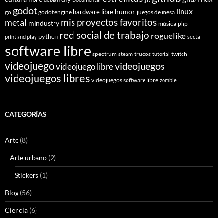
godot
linux
humor
hardware libre
go
godot engine
juegos de mesa
mis proyectos favoritos
metal
mindustry
música
php
red social de trabajo
roguelike
python
print and play
secta
software libre
spectrum
trucos
twitch
steam
tutorial
videojuego
videojuegos
videojuego libre
videojuegos libres
videojuegos software libre
zombie
CATEGORÍAS
Arte
(8)
Arte urbano
(2)
Stickers
(1)
Blog
(56)
Ciencia
(6)