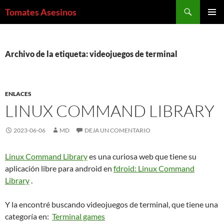
Saltar
Buscar
Tomates Asesinos
al
MENÚ
contenido
PRINCI
Archivo de la etiqueta: videojuegos de terminal
ENLACES
LINUX COMMAND LIBRARY
2023-06-06
MD
DEJA UN COMENTARIO
Linux Command Library
es una curiosa web que tiene su
aplicación libre para android en
fdroid: Linux Command
Library
.
Y la encontré buscando videojuegos de terminal, que tiene una
categoría en:
Terminal games