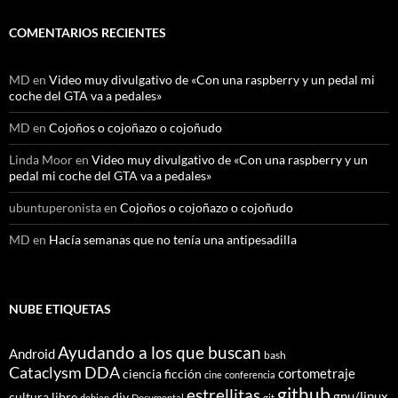
COMENTARIOS RECIENTES
MD
en
Video muy divulgativo de «Con una raspberry y un pedal mi
coche del GTA va a pedales»
MD
en
Cojoños o cojoñazo o cojoñudo
Linda Moor
en
Video muy divulgativo de «Con una raspberry y un
pedal mi coche del GTA va a pedales»
ubuntuperonista
en
Cojoños o cojoñazo o cojoñudo
MD
en
Hacía semanas que no tenía una antipesadilla
NUBE ETIQUETAS
Ayudando a los que buscan
Android
bash
Cataclysm DDA
cortometraje
ciencia ficción
cine
conferencia
github
estrellitas
gnu/linux
cultura libre
diy
debian
Documental
git