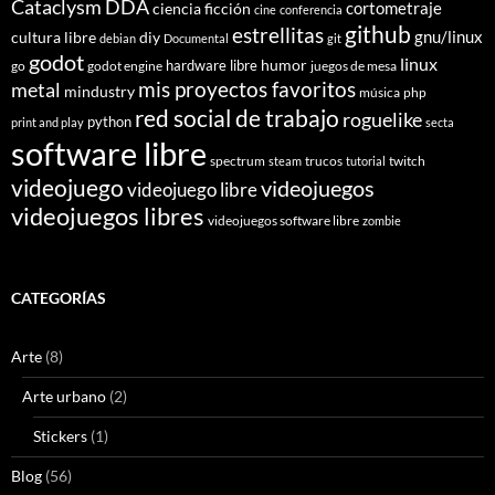
Cataclysm DDA
cortometraje
ciencia ficción
cine
conferencia
github
estrellitas
gnu/linux
cultura libre
diy
debian
Documental
git
godot
linux
humor
hardware libre
go
godot engine
juegos de mesa
mis proyectos favoritos
metal
mindustry
música
php
red social de trabajo
roguelike
python
print and play
secta
software libre
spectrum
trucos
twitch
steam
tutorial
videojuego
videojuegos
videojuego libre
videojuegos libres
videojuegos software libre
zombie
CATEGORÍAS
Arte
(8)
Arte urbano
(2)
Stickers
(1)
Blog
(56)