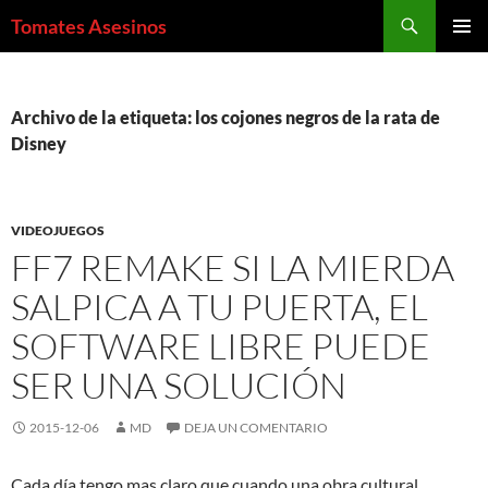
Saltar
Buscar
Tomates Asesinos
al
MENÚ
contenido
PRINCI
Archivo de la etiqueta: los cojones negros de la rata de
Disney
VIDEOJUEGOS
FF7 REMAKE SI LA MIERDA
SALPICA A TU PUERTA, EL
SOFTWARE LIBRE PUEDE
SER UNA SOLUCIÓN
2015-12-06
MD
DEJA UN COMENTARIO
Cada día tengo mas claro que cuando una obra cultural