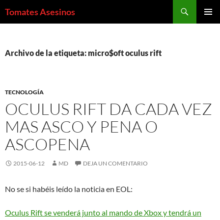
Saltar
Buscar
Tomates Asesinos
al
MENÚ
contenido
PRINCI
Archivo de la etiqueta: micro$oft oculus rift
TECNOLOGÍA
OCULUS RIFT DA CADA VEZ
MAS ASCO Y PENA O
ASCOPENA
2015-06-12
MD
DEJA UN COMENTARIO
No se si habéis leído la noticia en EOL:
Oculus Rift se venderá junto al mando de Xbox y tendrá un