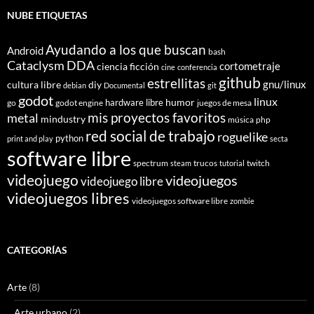
NUBE ETIQUETAS
Ayudando a los que buscan
Android
bash
Cataclysm DDA
cortometraje
ciencia ficción
cine
conferencia
github
estrellitas
gnu/linux
cultura libre
diy
debian
Documental
git
godot
linux
humor
hardware libre
go
godot engine
juegos de mesa
mis proyectos favoritos
metal
mindustry
música
php
red social de trabajo
roguelike
python
print and play
secta
software libre
spectrum
trucos
twitch
steam
tutorial
videojuego
videojuegos
videojuego libre
videojuegos libres
videojuegos software libre
zombie
CATEGORÍAS
Arte
(8)
Arte urbano
(2)