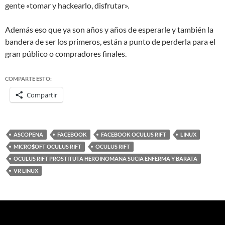
gente «tomar y hackearlo, disfrutar».
Además eso que ya son años y años de esperarle y también la
bandera de ser los primeros, están a punto de perderla para el
gran público o compradores finales.
COMPARTE ESTO:
Compartir
ASCOPENA
FACEBOOK
FACEBOOK OCULUS RIFT
LINUX
MICRO$OFT OCULUS RIFT
OCULUS RIFT
OCULUS RIFT PROSTITUTA HEROINOMANA SUCIA ENFERMA Y BARATA
VR LINUX