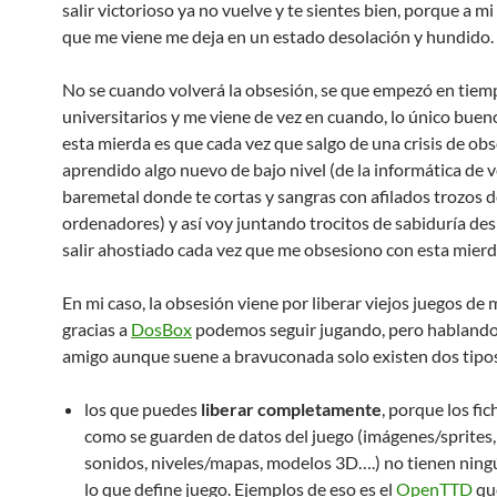
salir victorioso ya no vuelve y te sientes bien, porque a mi
que me viene me deja en un estado desolación y hundido.
No se cuando volverá la obsesión, se que empezó en tiem
universitarios y me viene de vez en cuando, lo único buen
esta mierda es que cada vez que salgo de una crisis de ob
aprendido algo nuevo de bajo nivel (de la informática de v
baremetal donde te cortas y sangras con afilados trozos 
ordenadores) y así voy juntando trocitos de sabiduría de
salir ahostiado cada vez que me obsesiono con esta mierd
En mi caso, la obsesión viene por liberar viejos juegos de
gracias a
DosBox
podemos seguir jugando, pero hablando
amigo aunque suene a bravuconada solo existen dos tipos
los que puedes
liberar completamente
, porque los fic
como se guarden de datos del juego (imágenes/sprites,
sonidos, niveles/mapas, modelos 3D….) no tienen ning
lo que define juego. Ejemplos de eso es el
OpenTTD
que