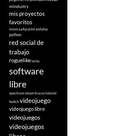
mindustry
mis proyectos
favoritos
música
php
print and play
python
red social de
trabajo
roguelike
secta
software
libre
spectrum
trucos
steam
tutorial
videojuego
twitch
videojuego libre
videojuegos
videojuegos