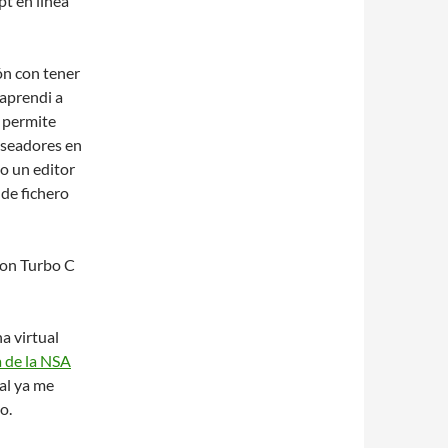
pt en linea
ón con tener
 aprendi a
 permite
rseadores en
o un editor
 de fichero
con Turbo C
a virtual
 de la NSA
al ya me
o.