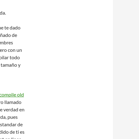
da.
ue te dado
uñado de
ombres
ero con un
pilar todo
o tamaño y
ecompile old
ro llamado
de verdad en
rda, pues
estandar de
ido de ti es