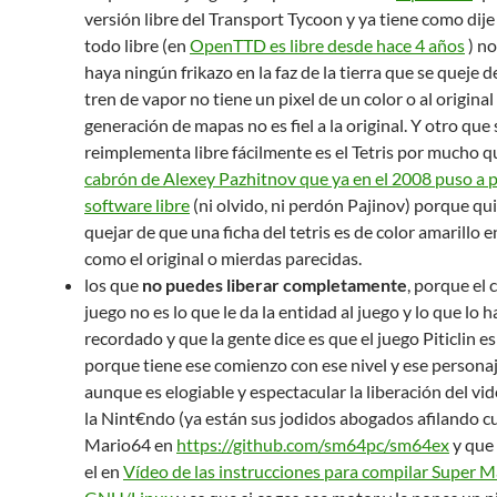
versión libre del Transport Tycoon y ya tiene como dij
todo libre (en
OpenTTD es libre desde hace 4 años
) no
haya ningún frikazo en la faz de la tierra que se queje 
tren de vapor no tiene un pixel de un color o al original
generación de mapas no es fiel a la original. Y otro que 
reimplementa libre fácilmente es el Tetris por mucho qu
cabrón de Alexey Pazhitnov que ya en el 2008 puso a pa
software libre
(ni olvido, ni perdón Pajinov) porque qui
quejar de que una ficha del tetris es de color amarillo 
como el original o mierdas parecidas.
los que
no puedes liberar completamente
, porque el 
juego no es lo que le da la entidad al juego y lo que lo h
recordado y que la gente dice es que el juego Piticlin es 
porque tiene ese comienzo con ese nivel y ese personaj
aunque es elogiable y espectacular la liberación del vi
la Nint€ndo (ya están sus jodidos abogados afilando cu
Mario64 en
https://github.com/sm64pc/sm64ex
y que 
el en
Vídeo de las instrucciones para compilar Super M