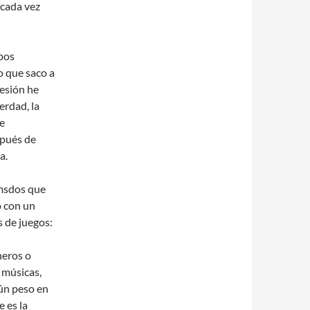
 cada vez
pos
o que saco a
sesión he
erdad, la
de
spués de
a.
 msdos que
 con un
 de juegos:
heros o
 músicas,
ún peso en
 es la