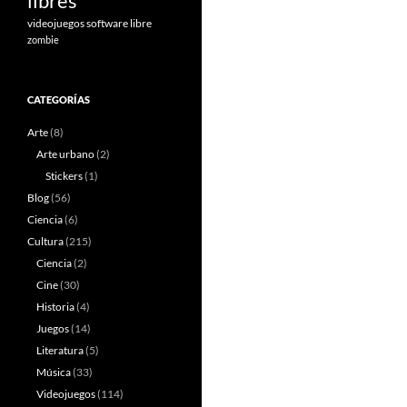
libres
videojuegos software libre
zombie
CATEGORÍAS
Arte
(8)
Arte urbano
(2)
Stickers
(1)
Blog
(56)
Ciencia
(6)
Cultura
(215)
Ciencia
(2)
Cine
(30)
Historia
(4)
Juegos
(14)
Literatura
(5)
Música
(33)
Videojuegos
(114)