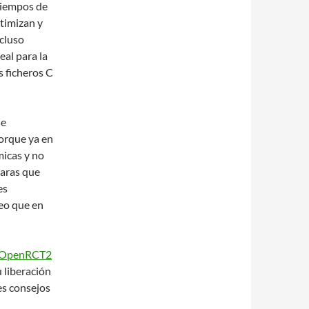
tiempos de
timizan y
ncluso
eal para la
 ficheros C
je
orque ya en
micas y no
raras que
es
eo que en
OpenRCT2
u liberación
es consejos