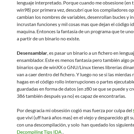
lenguaje interpretado. Porque cuando me obsesione (en 
win98) por primera vez, descubrí que los compiladores op
cambian los nombres de variables, desenrollan bucles y i
incrustan funciones y mil cosas mas que dejan el código id
maquina. Entonces la fantasía de un programa que te unos
a partir de un binario no existe.
Desensamblar
, es pasar un binario a un fichero en lengua
ensamblador. Este es menos fantasía pero también algo p
binarios que de winXX o GNU/Linux tienes librerías dína
van a caer dentro del fichero. Y luego no se si las mierdas 
hagas en el código rollo interrupciones o partes ejecutabl
guardadas en forma de datos (en z80 se que se puede y cr
386 también después ya no) es capaz de encontrarlas.
Por desgracia mi obsesión cogió mas fuerza por culpa del
que viví (uff hará años mas) en el viejo y desparecido git s
con una descompilación, y solo han quedado los siguient
Decompiling Tips IDA
.