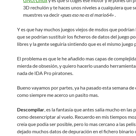
GNU/Linux
y es que si coges ese motor y le pones un 
3D rechulón y te haces unos niveles a cualquiera que se
muestres va decir
«pues eso no es el mario64»
.
Y es que hay muchos juegos viejos de msdos que podrían l
que se podrían sustituir los ficheros de datos del juego p
libres y la gente seguiría sintiendo que es el mismo juego p
El problema es que le he añadido mas capas de complejida
mierda de obsesión, y quiero hacerlo usando herramientas
nada de IDA Pro piratones.
Bueno vayamos por partes, ya ha pasado esta semana de 
como siempre me acerco un pasito mas.
Descompilar
, es la fantasía que antes salía mucho en las p
como desencriptar al vuelo. Recuerdo en mis tiempos mo
creía que podía ser posible, pero lo mas cercano a las pelis
dejado muchos datos de depuración en el fichero binario o