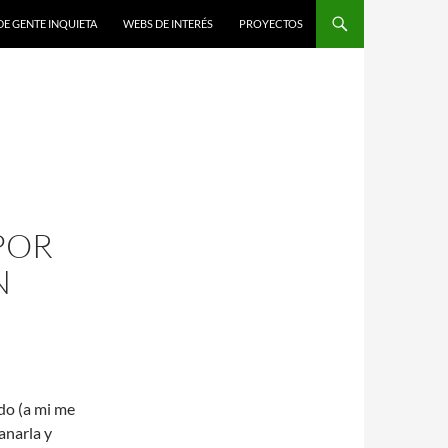
DE GENTE INQUIETA
WEBS DE INTERÉS
PROYECTOS
POR
N
do (a mi me
anarla y