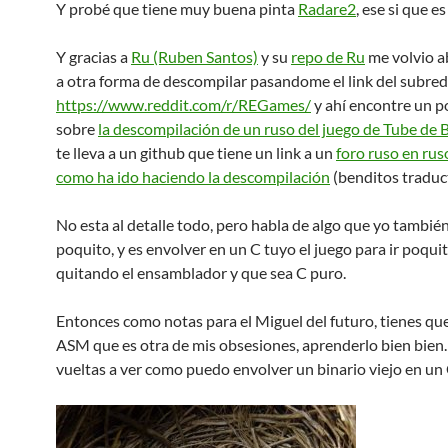
Y probé que tiene muy buena pinta
Radare2
, ese si que es
Y gracias a
Ru (Ruben Santos)
y su
repo de Ru
me volvio ab
a otra forma de descompilar pasandome el link del subred
https://www.reddit.com/r/REGames/
y ahí encontre un 
sobre
la descompilación de un ruso del juego de Tube de B
te lleva a un github que tiene un link a un
foro ruso en rus
como ha ido haciendo la descompilación
(benditos traduc
No esta al detalle todo, pero habla de algo que yo tambié
poquito, y es envolver en un C tuyo el juego para ir poqui
quitando el ensamblador y que sea C puro.
Entonces como notas para el Miguel del futuro, tienes que
ASM que es otra de mis obsesiones, aprenderlo bien bien.
vueltas a ver como puedo envolver un binario viejo en un 