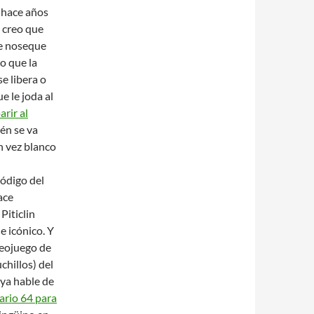
e hace años
 creo que
de noseque
 o que la
se libera o
e le joda al
rir al
én se va
en vez blanco
código del
ace
Piticlin
e icónico. Y
deojuego de
chillos) del
ya hable de
ario 64 para