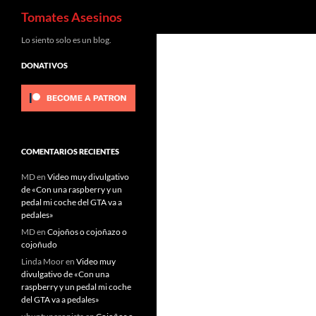
Buscar
Tomates Asesinos
Saltar
Lo siento solo es un blog.
al
DONATIVOS
contenido
COMENTARIOS RECIENTES
MD
en
Video muy divulgativo
de «Con una raspberry y un
pedal mi coche del GTA va a
pedales»
MD
en
Cojoños o cojoñazo o
cojoñudo
Linda Moor
en
Video muy
divulgativo de «Con una
raspberry y un pedal mi coche
del GTA va a pedales»