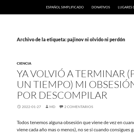
ESPAÑOL SIMPLIFICADO
DONATIVOS
LUGARES 
Archivo de la etiqueta: pajinov ni olvido ni perdón
CIENCIA
YA VOLVIÓ A TERMINAR (
UN TIEMPO) MI OBSESIÓ
POR DESCOMPILAR
2022-01-27
MD
2 COMENTARIOS
Todos tenemos alguna obsesión que viene de vez en cuan
viene cada año mas o menos), no se si cuando consigues g