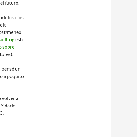
 el futuro.
rir los ojos
dit
post/meneo
ullfrog
este
o sobre
tores).
n pensé un
to a poquito
 volver al
 Y darle
C.