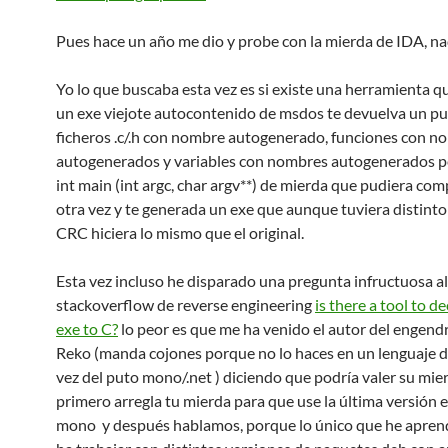
Pues hace un año me dio y probe con la mierda de IDA, na
Yo lo que buscaba esta vez es si existe una herramienta q
un exe viejote autocontenido de msdos te devuelva un p
ficheros .c/.h con nombre autogenerado, funciones con n
autogenerados y variables con nombres autogenerados p
int main (int argc, char argv**) de mierda que pudiera com
otra vez y te generada un exe que aunque tuviera distint
CRC hiciera lo mismo que el original.
Esta vez incluso he disparado una pregunta infructuosa al
stackoverflow de reverse engineering
is there a tool to d
exe to C?
lo peor es que me ha venido el autor del engend
Reko (manda cojones porque no lo haces en un lenguaje 
vez del puto mono/.net ) diciendo que podría valer su mie
primero arregla tu mierda para que use la última versión 
mono y después hablamos, porque lo único que he aprend