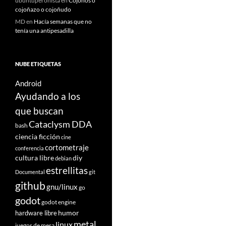
ubuntuperonista
en
Cojoños o
cojoñazo o cojoñudo
MD
en
Hacía semanas que no
tenía una antipesadilla
NUBE ETIQUETAS
Android
Ayudando a los
que buscan
Cataclysm DDA
bash
ciencia ficción
cine
cortometraje
conferencia
cultura libre
diy
debian
estrellitas
Documental
git
github
gnu/linux
go
godot
godot engine
humor
hardware libre
metal
linux
juegos de mesa