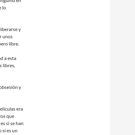
pingüino en
 lo
iberarse y
or unos
ero libre.
d a esta
 libres,
obsesión y
elículas era
zos que
 es si se han
 si es un