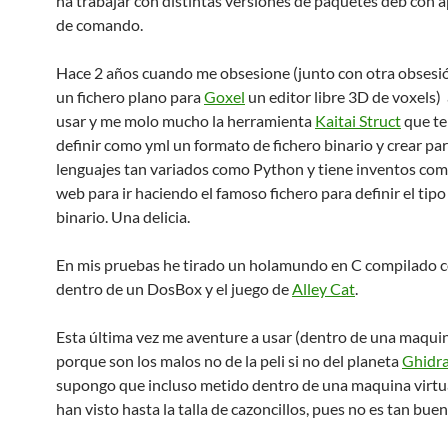
ha trabajar con distintas versiones de paquetes deb con a
de comando.
Hace 2 años cuando me obsesione (junto con otra obsesi
un fichero plano para
Goxel
un editor libre 3D de voxels)
usar y me molo mucho la herramienta
Kaitai Struct
que te
definir como yml un formato de fichero binario y crear pa
lenguajes tan variados como Python y tiene inventos com
web para ir haciendo el famoso fichero para definir el tipo
binario. Una delicia.
En mis pruebas he tirado un holamundo en C compilado 
dentro de un DosBox y el juego de
Alley Cat
.
Esta última vez me aventure a usar (dentro de una maquin
porque son los malos no de la peli si no del planeta
Ghidra
supongo que incluso metido dentro de una maquina virtu
han visto hasta la talla de cazoncillos, pues no es tan buen