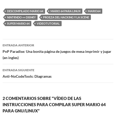
DESCOMPILADO MARIO 64
MARIO 64 PARA LINUX
MARIO64
NINT€NDO == DISN€Y
PROEZA DEL HACKING Y LA SCENE
SUPER MARIO 64
VIDEOTUTORIAL
Navegación
ENTRADA ANTERIOR
de
PnP Paradise: Una bonita página de juegos de mesa imprimir y jugar
(en ingles)
entradas
ENTRADA SIGUIENTE
Anti-NoCodeTools: Diagramas
2 COMENTARIOS SOBRE “VÍDEO DE LAS
INSTRUCCIONES PARA COMPILAR SUPER MARIO 64
PARA GNU/LINUX”