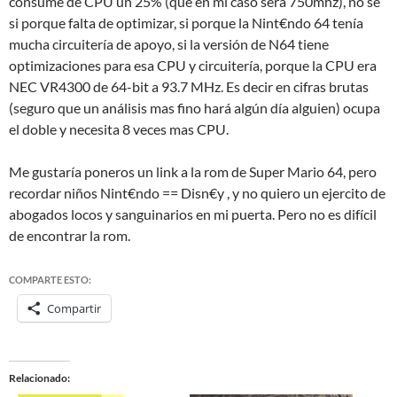
consume de CPU un 25% (que en mi caso sera 750mhz), no se
si porque falta de optimizar, si porque la Nint€ndo 64 tenía
mucha circuitería de apoyo, si la versión de N64 tiene
optimizaciones para esa CPU y circuitería, porque la CPU era
NEC VR4300 de 64-bit a 93.7 MHz. Es decir en cifras brutas
(seguro que un análisis mas fino hará algún día alguien) ocupa
el doble y necesita 8 veces mas CPU.
Me gustaría poneros un link a la rom de Super Mario 64, pero
recordar niños Nint€ndo == Disn€y , y no quiero un ejercito de
abogados locos y sanguinarios en mi puerta. Pero no es difícil
de encontrar la rom.
COMPARTE ESTO:
Compartir
Relacionado