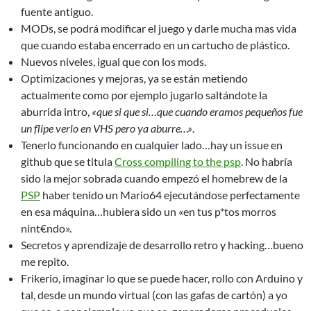
fuente antiguo.
MODs, se podrá modificar el juego y darle mucha mas vida
que cuando estaba encerrado en un cartucho de plástico.
Nuevos niveles, igual que con los mods.
Optimizaciones y mejoras, ya se están metiendo
actualmente como por ejemplo jugarlo saltándote la
aburrida intro,
«que si que si…que cuando eramos pequeños fue
un flipe verlo en VHS pero ya aburre…»
.
Tenerlo funcionando en cualquier lado…hay un issue en
github que se titula
Cross compiling to the psp
. No habría
sido la mejor sobrada cuando empezó el homebrew de la
PSP
haber tenido un Mario64 ejecutándose perfectamente
en esa máquina…hubiera sido un «en tus p*tos morros
nint€ndo».
Secretos y aprendizaje de desarrollo retro y hacking…bueno
me repito.
Frikerio, imaginar lo que se puede hacer, rollo con Arduino y
tal, desde un mundo virtual (con las gafas de cartón) a yo