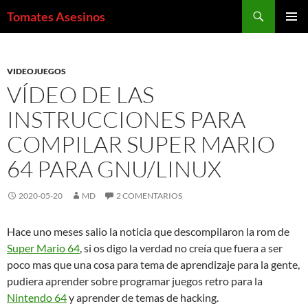
Saltar
Buscar
Tomates Asesinos
al
MENÚ
contenido
PRINCI
VIDEOJUEGOS
VÍDEO DE LAS
INSTRUCCIONES PARA
COMPILAR SUPER MARIO
64 PARA GNU/LINUX
2020-05-20
MD
2 COMENTARIOS
Hace uno meses salio la noticia que descompilaron la rom de
Super Mario 64
, si os digo la verdad no creía que fuera a ser
poco mas que una cosa para tema de aprendizaje para la gente,
pudiera aprender sobre programar juegos retro para la
Nintendo 64
y aprender de temas de hacking.