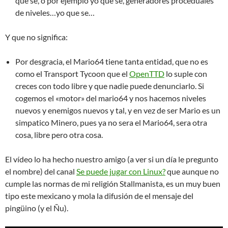
que se, o por ejemplo yo que se, generadores proceduales
de niveles…yo que se…
Y que no significa:
Por desgracia, el Mario64 tiene tanta entidad, que no es
como el Transport Tycoon que el
OpenTTD
lo suple con
creces con todo libre y que nadie puede denunciarlo. Si
cogemos el «motor» del mario64 y nos hacemos niveles
nuevos y enemigos nuevos y tal, y en vez de ser Mario es un
simpatico Minero, pues ya no sera el Mario64, sera otra
cosa, libre pero otra cosa.
El vídeo lo ha hecho nuestro amigo (a ver si un día le pregunto
el nombre) del canal
Se puede jugar con Linux?
que aunque no
cumple las normas de mi religión Stallmanista, es un muy buen
tipo este mexicano y mola la difusión de el mensaje del
pingüino (y el Ñu).