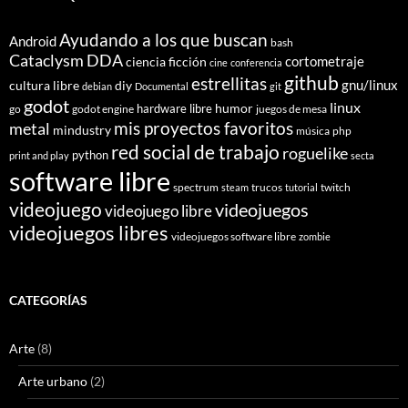
Ayudando a los que buscan
Android
bash
Cataclysm DDA
cortometraje
ciencia ficción
cine
conferencia
github
estrellitas
gnu/linux
cultura libre
diy
debian
Documental
git
godot
linux
humor
hardware libre
go
godot engine
juegos de mesa
mis proyectos favoritos
metal
mindustry
música
php
red social de trabajo
roguelike
python
print and play
secta
software libre
spectrum
trucos
twitch
steam
tutorial
videojuego
videojuegos
videojuego libre
videojuegos libres
videojuegos software libre
zombie
CATEGORÍAS
Arte
(8)
Arte urbano
(2)