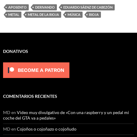
APOSENTO
DERIVANDO
EDUARDO SÁENZ DE CABEZÓN
METAL
METAL DE LA RIOJA
MÚSICA
RIOJA
DONATIVOS
COMENTARIOS RECIENTES
MD
en
Video muy divulgativo de «Con una raspberry y un pedal mi
coche del GTA va a pedales»
MD
en
Cojoños o cojoñazo o cojoñudo