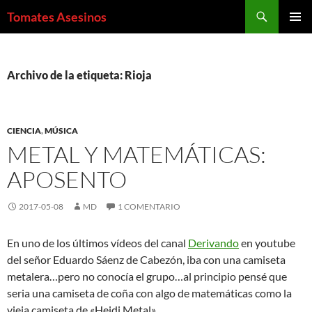
Saltar
Buscar
Tomates Asesinos
al
MENÚ
contenido
PRINCI
Archivo de la etiqueta: Rioja
CIENCIA
,
MÚSICA
METAL Y MATEMÁTICAS:
APOSENTO
2017-05-08
MD
1 COMENTARIO
En uno de los últimos vídeos del canal
Derivando
en youtube
del señor
Eduardo Sáenz de Cabezón
, iba con una camiseta
metalera…pero no conocía el grupo…al principio pensé que
seria una camiseta de coña con algo de matemáticas como la
vieja camiseta de «Heidi Metal».