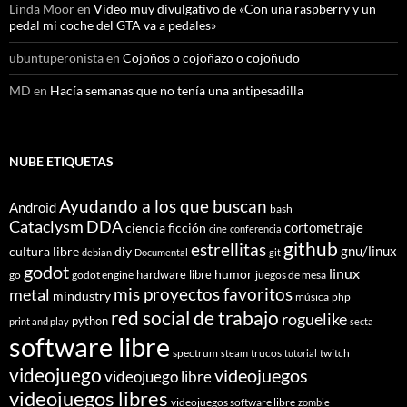
Linda Moor
en
Video muy divulgativo de «Con una raspberry y un
pedal mi coche del GTA va a pedales»
ubuntuperonista
en
Cojoños o cojoñazo o cojoñudo
MD
en
Hacía semanas que no tenía una antipesadilla
NUBE ETIQUETAS
Ayudando a los que buscan
Android
bash
Cataclysm DDA
cortometraje
ciencia ficción
cine
conferencia
github
estrellitas
gnu/linux
cultura libre
diy
debian
Documental
git
godot
linux
humor
hardware libre
go
godot engine
juegos de mesa
mis proyectos favoritos
metal
mindustry
música
php
red social de trabajo
roguelike
python
print and play
secta
software libre
spectrum
trucos
twitch
steam
tutorial
videojuego
videojuegos
videojuego libre
videojuegos libres
videojuegos software libre
zombie