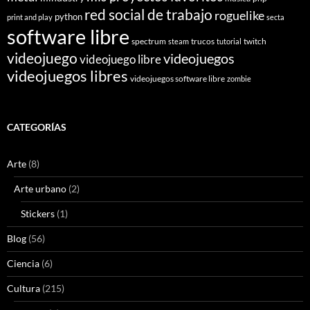
red social de trabajo
roguelike
python
print and play
secta
software libre
spectrum
trucos
twitch
steam
tutorial
videojuego
videojuegos
videojuego libre
videojuegos libres
videojuegos software libre
zombie
CATEGORÍAS
Arte
(8)
Arte urbano
(2)
Stickers
(1)
Blog
(56)
Ciencia
(6)
Cultura
(215)