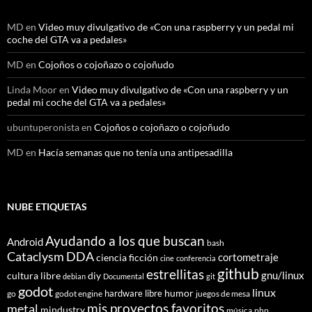
MD
en
Video muy divulgativo de «Con una raspberry y un pedal mi
coche del GTA va a pedales»
MD
en
Cojoños o cojoñazo o cojoñudo
Linda Moor
en
Video muy divulgativo de «Con una raspberry y un
pedal mi coche del GTA va a pedales»
ubuntuperonista
en
Cojoños o cojoñazo o cojoñudo
MD
en
Hacía semanas que no tenía una antipesadilla
NUBE ETIQUETAS
Ayudando a los que buscan
Android
bash
Cataclysm DDA
cortometraje
ciencia ficción
cine
conferencia
github
estrellitas
gnu/linux
cultura libre
diy
debian
Documental
git
godot
linux
humor
hardware libre
go
godot engine
juegos de mesa
mis proyectos favoritos
metal
mindustry
música
php