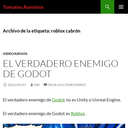
Saltar
Buscar
Tomates Asesinos
al
MENÚ
contenido
PRINCI
Archivo de la etiqueta: roblox cabrón
VIDEOJUEGOS
EL VERDADERO ENEMIGO
DE GODOT
2026-04-07
MD
DEJA UN COMENTARIO
El verdadero enemigo de
Godot
no es Unity o Unreal Engine.
El verdadero enemigo de Godot es
Roblox
.