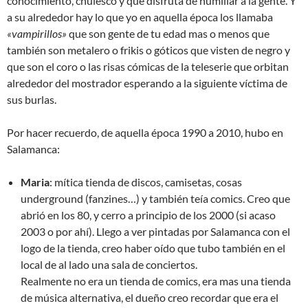
conocimiento, chulesco y que disfruta de humillar a la gente. Y
a su alrededor hay lo que yo en aquella época los llamaba
«vampirillos»
que son gente de tu edad mas o menos que
también son metalero o frikis o góticos que visten de negro y
que son el coro o las risas cómicas de la teleserie que orbitan
alrededor del mostrador esperando a la siguiente víctima de
sus burlas.
Por hacer recuerdo, de aquella época 1990 a 2010, hubo en
Salamanca:
Maria
: mítica tienda de discos, camisetas, cosas
underground (fanzines…) y también teía comics. Creo que
abrió en los 80, y cerro a principio de los 2000 (si acaso
2003 o por ahí). Llego a ver pintadas por Salamanca con el
logo de la tienda, creo haber oído que tubo también en el
local de al lado una sala de conciertos.
Realmente no era un tienda de comics, era mas una tienda
de música alternativa, el dueño creo recordar que era el