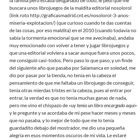
la familia pero estaba desganado de todo, le pedí que me
buscara unos librojuegos de la maldita editorial nosolorol
(link roto http://graficasmadrid.cnt.es/nosolorol-3-anos-
miseria-explotacion/) (que curioso cuando te das cuentas
de las cosas, por eso maldita) en el 2010 (cuando todavía no
sabía la tormenta emocional que se me avecinaba), andaba
muy emocionado con volver a tener y jugar librojuegos y
que una editorial volviera a sacar aunque fuera unos pocos,
me consiguió casi-todos. Pero paso lo que paso, y un finde
del siguiente año que pasaba por Salamanca en soledad, me
dio por pasar por la tienda, no tenía en la cabeza el
pensamiento de que me faltaba un librojuego de conseguir,
tenia otras mierdas tristes en la cabeza, pues al entrar por
entrar, la verdad es que no tenía muchas ganas de nada,
pero me vino el chispazo de
«uy tenía un libro encargado aquí»
y le pregunte y se acordaba de mi pese hacer meses y meses
que no pasaba, y lo mejor de todo que me lo tenía
guardadito debajo del mostrador, me dio una pequeña
alegría en esos momentos oscuros de mi vida. Le estaré