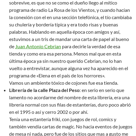
sobrevive, es que no se como el dueño llego al mítico
programa de radio La Rosa de los Vientos, y cuando hacían
la conexión con el en una sección telefónica, el tío cambiaba
su chulería y bordería típica y era todo risas y buenas
palabras. Hablando en aquella época con amigos y así,
estuvimos a un tris de mandar una carta de papel al bueno
de
Juan Antonio Cebrian
para decirle la verdad de esa
tienda y como era esa persona. Menos mal que en esta
última época ya sin nuestro querido Cebrian, no lo han
vuelto a entrevistar, aunque alguna vez ha aparecido en el
programa de «Elena en el país de los horrores».
Vamos un ambiente tóxico de cojones fue esa tienda.
Librería de la calle Plaza del Peso
: en serio en serio que
lamento no acordarme del nombre de esta librería, era una
librería normal con sus filas de estanterías, duro poco abrió
en el 1995 o así y cerro 2002 o por ahí.
Tenía una estantería friki, con juegos de rol, comics y
también vendía cartas de magic. No hacia eventos de juegos
de mesa ni nada, pero fue de los sitios que mas a gusto me