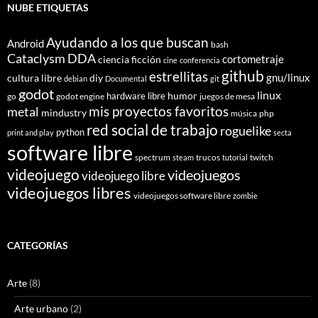
NUBE ETIQUETAS
Ayudando a los que buscan
Android
bash
Cataclysm DDA
cortometraje
ciencia ficción
cine
conferencia
github
estrellitas
gnu/linux
cultura libre
diy
debian
Documental
git
godot
linux
humor
hardware libre
go
godot engine
juegos de mesa
mis proyectos favoritos
metal
mindustry
música
php
red social de trabajo
roguelike
python
print and play
secta
software libre
spectrum
trucos
twitch
steam
tutorial
videojuego
videojuegos
videojuego libre
videojuegos libres
videojuegos software libre
zombie
CATEGORÍAS
Arte
(8)
Arte urbano
(2)