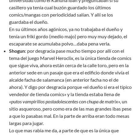
universidad como el Kahuna iban y preguntaban si su
casillero ya tenía cual buzón guardado los últimos
comics/mangas con periodicidad salían. Y allí se los
guardaba el dueño.
En su últimos años agónicos, ya no trabajaba el dueño y
tenía un friki gordo (medio majo) pero muy muy dejado, el
escaparate se acumulaba polvo…daba pena verla.
Shogun
: por desgracia pase mucho tiempo por allí con el
tema del juego Marvel Heroclix, es la única tienda de comics
que sigue viva, ahora están cerca de la calle toro, pero en la
anterior sede en un pasaje que era el edificio donde vivía el
alcalde facha de salamanca (en anterior facha no el de
ahora). Y digo por desgracia porque «el dueño si era el típico
vendedor de tienda comics» y la tienda estaba llena de
«putos vampirillos postadolescentes con chupa de matrix»,
un
sitio asqueroso, pero como era de las mas grandes ibas pese
a que lo pasabas mal. En la parte de arriba eran todo mesas
largas para jugar.
Lo que mas rabia me da, a parte de que es la única que