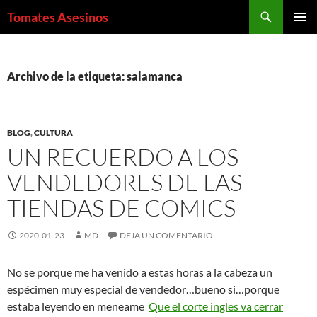
Saltar
Buscar
Tomates Asesinos
al
MENÚ
contenido
PRINCI
Archivo de la etiqueta: salamanca
BLOG
,
CULTURA
UN RECUERDO A LOS
VENDEDORES DE LAS
TIENDAS DE COMICS
2020-01-23
MD
DEJA UN COMENTARIO
No se porque me ha venido a estas horas a la cabeza un
espécimen muy especial de vendedor…bueno si…porque
estaba leyendo en meneame
Que el corte ingles va cerrar