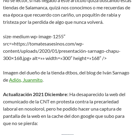
No se lector, si has llegado a este articulo quizá buscando estas
tiendas de Salamanca, quizá nos conocimos o me recuerdas de
esa época que recuerdo con cariño, un poquitin de rabia y
tristeza por la perdida de algo que nunca volverá.
size-medium wp-image-1255″
src=»https://tomatesasesinos.com/wp-
content/uploads/2020/01/presentación-sarnago-chapu-
300×168.jpg» alt=»» width=»300″ height=»168″ />
Imagen del dueño de la tienda dtbos, del blog de Iván Sarnago
de
Adiós, Juanmito
.
Actualización 2021 Diciembre:
Ha desaparecido la web del
comunicado de la CNT en protesta contra la precariedad
laboral en nosolorol, pero he podido hacer una captura de
pantalla de la web en la cache del don google que subo para
que no se pierda: