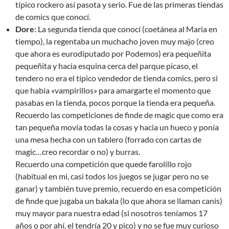
típico rockero así pasota y serio. Fue de las primeras tiendas
de comics que conocí.
Dore
: La segunda tienda que conocí (coetánea al Maria en
tiempo), la regentaba un muchacho joven muy majo (creo
que ahora es eurodiputado por Podemos) era pequeñita
pequeñita y hacia esquina cerca del parque picaso, el
tendero no era el típico vendedor de tienda comics, pero si
que había «vampirillos» para amargarte el momento que
pasabas en la tienda, pocos porque la tienda era pequeña.
Recuerdo las competiciones de finde de magic que como era
tan pequeña movía todas la cosas y hacia un hueco y ponía
una mesa hecha con un tablero (forrado con cartas de
magic…creo recordar o no) y burras.
Recuerdo una competición que quede farolillo rojo
(habitual en mi, casi todos los juegos se jugar pero no se
ganar) y también tuve premio, recuerdo en esa competición
de finde que jugaba un bakala (lo que ahora se llaman canis)
muy mayor para nuestra edad (si nosotros teníamos 17
años o por ahí, el tendría 20 y pico) y no se fue muy curioso