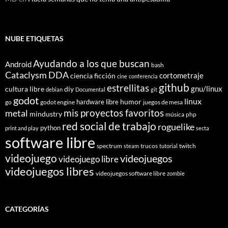
NUBE ETIQUETAS
Ayudando a los que buscan
Android
bash
Cataclysm DDA
cortometraje
ciencia ficción
cine
conferencia
github
estrellitas
gnu/linux
cultura libre
diy
debian
Documental
git
godot
linux
humor
hardware libre
go
godot engine
juegos de mesa
mis proyectos favoritos
metal
mindustry
música
php
red social de trabajo
roguelike
python
print and play
secta
software libre
spectrum
trucos
twitch
steam
tutorial
videojuego
videojuegos
videojuego libre
videojuegos libres
videojuegos software libre
zombie
CATEGORÍAS