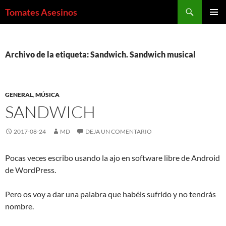
Saltar
Buscar
Tomates Asesinos
al
MENÚ
contenido
PRINCI
Archivo de la etiqueta: Sandwich. Sandwich musical
GENERAL
,
MÚSICA
SANDWICH
2017-08-24
MD
DEJA UN COMENTARIO
Pocas veces escribo usando la ajo en software libre de Android
de WordPress.
Pero os voy a dar una palabra que habéis sufrido y no tendrás
nombre.