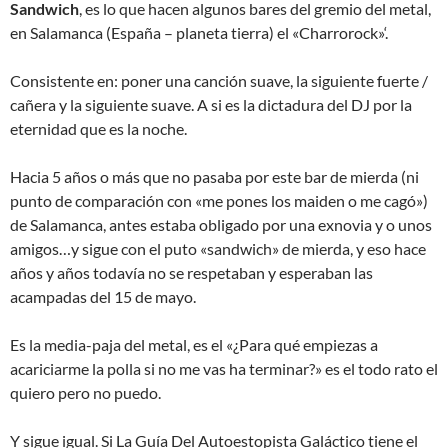
Sandwich
, es lo que hacen algunos bares del gremio del metal,
en Salamanca (España – planeta tierra) el «Charrorock»‘.
Consistente en: poner una canción suave, la siguiente fuerte /
cañera y la siguiente suave. A si es la dictadura del DJ por la
eternidad que es la noche.
Hacia 5 años o más que no pasaba por este bar de mierda (ni
punto de comparación con «me pones los maiden o me cagó»)
de Salamanca, antes estaba obligado por una exnovia y o unos
amigos…y sigue con el puto «sandwich» de mierda, y eso hace
años y años todavía no se respetaban y esperaban las
acampadas del 15 de mayo.
Es la media-paja del metal, es el «¿Para qué empiezas a
acariciarme la polla si no me vas ha terminar?» es el todo rato el
quiero pero no puedo.
Y sigue igual. Si La Guía Del Autoestopista Galáctico tiene el