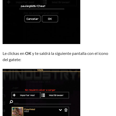
Le clickas en
OK
y te saldrá la siguiente pantalla con el icono
del gatete: