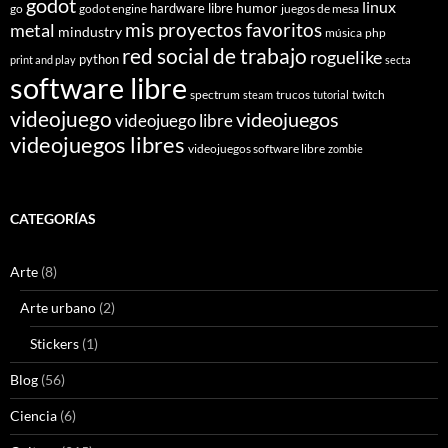
godot
linux
humor
hardware libre
go
godot engine
juegos de mesa
mis proyectos favoritos
metal
mindustry
música
php
red social de trabajo
roguelike
python
print and play
secta
software libre
spectrum
trucos
twitch
steam
tutorial
videojuego
videojuegos
videojuego libre
videojuegos libres
videojuegos software libre
zombie
CATEGORÍAS
Arte
(8)
Arte urbano
(2)
Stickers
(1)
Blog
(56)
Ciencia
(6)