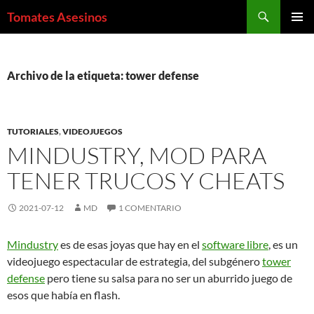
Saltar
Buscar
Tomates Asesinos
al
MENÚ
contenido
PRINCI
Archivo de la etiqueta: tower defense
TUTORIALES
,
VIDEOJUEGOS
MINDUSTRY, MOD PARA
TENER TRUCOS Y CHEATS
2021-07-12
MD
1 COMENTARIO
Mindustry
es de esas joyas que hay en el
software libre
, es un
videojuego espectacular de estrategia, del subgénero
tower
defense
pero tiene su salsa para no ser un aburrido juego de
esos que había en flash.