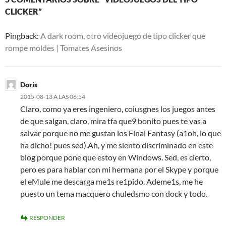
CLICKER”
Pingback:
A dark room, otro videojuego de tipo clicker que
rompe moldes | Tomates Asesinos
Doris
2015-08-13 A LAS 06:54
Claro, como ya eres ingeniero, coiusgnes los juegos antes
de que salgan, claro, mira tfa que9 bonito pues te vas a
salvar porque no me gustan los Final Fantasy (a1oh, lo que
ha dicho! pues sed).Ah, y me siento discriminado en este
blog porque pone que estoy en Windows. Sed, es cierto,
pero es para hablar con mi hermana por el Skype y porque
el eMule me descarga me1s re1pido. Ademe1s, me he
puesto un tema macquero chuledsmo con dock y todo.
RESPONDER