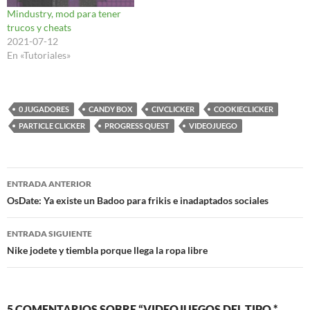
Mindustry, mod para tener
trucos y cheats
2021-07-12
En «Tutoriales»
0 JUGADORES
CANDY BOX
CIVCLICKER
COOKIECLICKER
PARTICLE CLICKER
PROGRESS QUEST
VIDEOJUEGO
Navegación
ENTRADA ANTERIOR
de
OsDate: Ya existe un Badoo para frikis e inadaptados sociales
entradas
ENTRADA SIGUIENTE
Nike jodete y tiembla porque llega la ropa libre
5 COMENTARIOS SOBRE “VIDEOJUEGOS DEL TIPO *