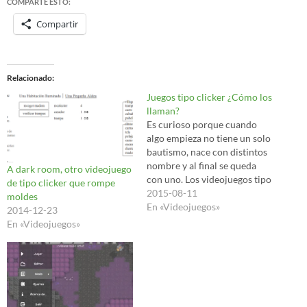
COMPARTE ESTO:
Compartir
Relacionado
Juegos tipo clicker ¿Cómo los
llaman?
Es curioso porque cuando
algo empieza no tiene un solo
bautismo, nace con distintos
nombre y al final se queda
A dark room, otro videojuego
con uno. Los videojuegos tipo
de tipo clicker que rompe
clicker que ya hable por aquí
2015-08-11
moldes
hace tiempo en:
En «Videojuegos»
2014-12-23
VIDEOJUEGOS DEL TIPO *
En «Videojuegos»
CLICKER A DARK ROOM,
OTRO VIDEOJUEGO DE
TIPO CLICKER QUE ROMPE
MOLDES…