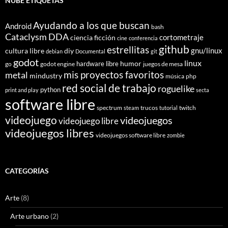
NUBE ETIQUETAS
Ayudando a los que buscan
Android
bash
Cataclysm DDA
cortometraje
ciencia ficción
cine
conferencia
github
estrellitas
gnu/linux
cultura libre
diy
debian
Documental
git
godot
linux
humor
hardware libre
go
godot engine
juegos de mesa
mis proyectos favoritos
metal
mindustry
música
php
red social de trabajo
roguelike
python
print and play
secta
software libre
spectrum
trucos
twitch
steam
tutorial
videojuego
videojuegos
videojuego libre
videojuegos libres
videojuegos software libre
zombie
CATEGORÍAS
Arte
(8)
Arte urbano
(2)