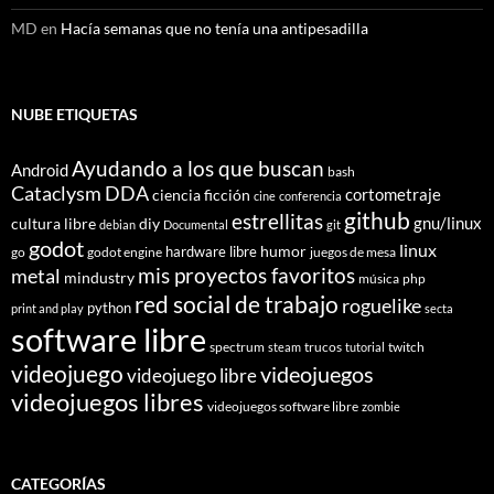
MD
en
Hacía semanas que no tenía una antipesadilla
NUBE ETIQUETAS
Ayudando a los que buscan
Android
bash
Cataclysm DDA
cortometraje
ciencia ficción
cine
conferencia
github
estrellitas
gnu/linux
cultura libre
diy
debian
Documental
git
godot
linux
humor
hardware libre
go
godot engine
juegos de mesa
mis proyectos favoritos
metal
mindustry
música
php
red social de trabajo
roguelike
python
print and play
secta
software libre
spectrum
trucos
twitch
steam
tutorial
videojuego
videojuegos
videojuego libre
videojuegos libres
videojuegos software libre
zombie
CATEGORÍAS