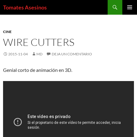
Saltar
Buscar
Tomates Asesinos
al
MENÚ
contenido
PRINCI
CINE
WIRE CUTTERS
2015-11-04
MD
DEJA UN COMENTARIO
Genial corto de animación en 3D.