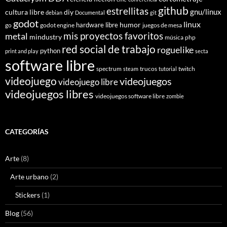
github
estrellitas
gnu/linux
cultura libre
diy
debian
Documental
git
godot
linux
humor
hardware libre
go
godot engine
juegos de mesa
mis proyectos favoritos
metal
mindustry
música
php
red social de trabajo
roguelike
python
print and play
secta
software libre
spectrum
trucos
twitch
steam
tutorial
videojuego
videojuegos
videojuego libre
videojuegos libres
videojuegos software libre
zombie
CATEGORÍAS
Arte
(8)
Arte urbano
(2)
Stickers
(1)
Blog
(56)