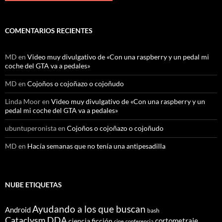
COMENTARIOS RECIENTES
MD
en
Video muy divulgativo de «Con una raspberry y un pedal mi
coche del GTA va a pedales»
MD
en
Cojoños o cojoñazo o cojoñudo
Linda Moor
en
Video muy divulgativo de «Con una raspberry y un
pedal mi coche del GTA va a pedales»
ubuntuperonista
en
Cojoños o cojoñazo o cojoñudo
MD
en
Hacía semanas que no tenía una antipesadilla
NUBE ETIQUETAS
Ayudando a los que buscan
Android
bash
Cataclysm DDA
cortometraje
ciencia ficción
cine
conferencia