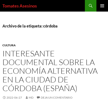
Saltar
Buscar
Tomates Asesinos
al
MENÚ
contenido
PRINCI
Archivo de la etiqueta: córdoba
CULTURA
INTERESANTE
DOCUMENTAL SOBRE LA
ECONOMÍA ALTERNATIVA
EN LA CIUDAD DE
CÓRDOBA (ESPAÑA)
2022-06-27
MD
DEJA UN COMENTARIO