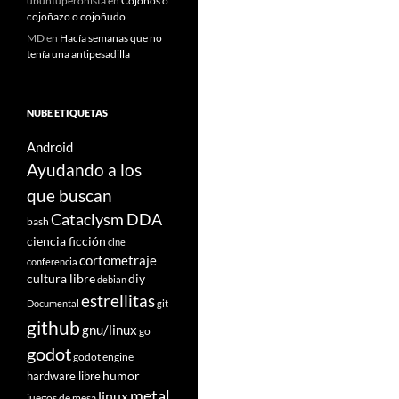
ubuntuperonista
en
Cojoños o
cojoñazo o cojoñudo
MD
en
Hacía semanas que no
tenía una antipesadilla
NUBE ETIQUETAS
Android
Ayudando a los
que buscan
Cataclysm DDA
bash
ciencia ficción
cine
cortometraje
conferencia
cultura libre
diy
debian
estrellitas
Documental
git
github
gnu/linux
go
godot
godot engine
humor
hardware libre
metal
linux
juegos de mesa