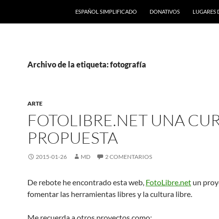
ESPAÑOL SIMPLIFICADO
DONATIVOS
LUGARES 
Archivo de la etiqueta: fotografía
ARTE
FOTOLIBRE.NET UNA CU
PROPUESTA
2015-01-26
MD
2 COMENTARIOS
De rebote he encontrado esta web,
FotoLibre.net
un proy
fomentar las herramientas libres y la cultura libre.
Me recuerda a otros proyectos como: