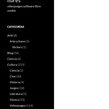
libres
videojuegos software libre
zombie
CATEGORÍAS
Arte
(8)
Arte urbano
(2)
Stickers
(1)
Blog
(56)
Ciencia
(6)
Cultura
(215)
Ciencia
(2)
Cine
(30)
Historia
(4)
Juegos
(14)
Literatura
(5)
Música
(33)
Videojuegos
(114)