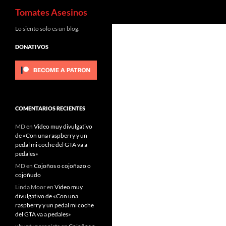
Buscar
Tomates Asesinos
Saltar
Lo siento solo es un blog.
al
DONATIVOS
contenido
COMENTARIOS RECIENTES
MD
en
Video muy divulgativo
de «Con una raspberry y un
pedal mi coche del GTA va a
pedales»
MD
en
Cojoños o cojoñazo o
cojoñudo
Linda Moor
en
Video muy
divulgativo de «Con una
raspberry y un pedal mi coche
del GTA va a pedales»