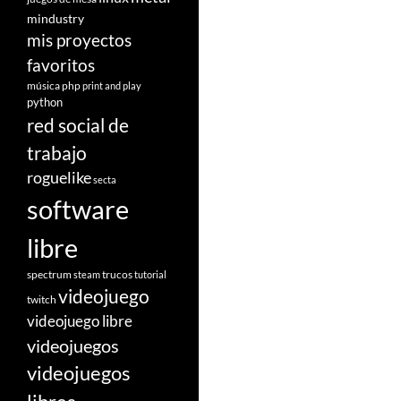
mindustry
mis proyectos
favoritos
música
php
print and play
python
red social de
trabajo
roguelike
secta
software
libre
spectrum
trucos
steam
tutorial
videojuego
twitch
videojuego libre
videojuegos
videojuegos