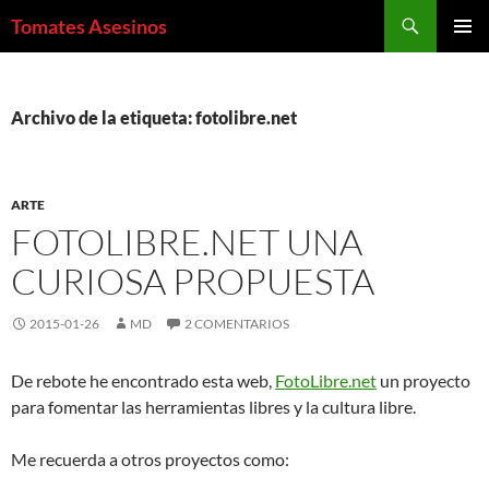
Saltar
Buscar
Tomates Asesinos
al
MENÚ
contenido
PRINCI
Archivo de la etiqueta: fotolibre.net
ARTE
FOTOLIBRE.NET UNA
CURIOSA PROPUESTA
2015-01-26
MD
2 COMENTARIOS
De rebote he encontrado esta web,
FotoLibre.net
un proyecto
para fomentar las herramientas libres y la cultura libre.
Me recuerda a otros proyectos como: