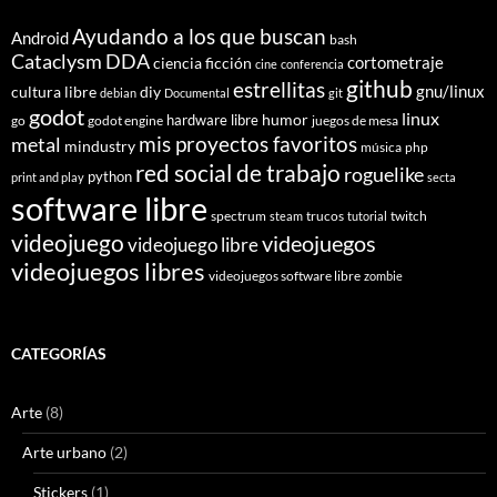
Ayudando a los que buscan
Android
bash
Cataclysm DDA
cortometraje
ciencia ficción
cine
conferencia
github
estrellitas
gnu/linux
cultura libre
diy
debian
Documental
git
godot
linux
humor
hardware libre
go
godot engine
juegos de mesa
mis proyectos favoritos
metal
mindustry
música
php
red social de trabajo
roguelike
python
print and play
secta
software libre
spectrum
trucos
twitch
steam
tutorial
videojuego
videojuegos
videojuego libre
videojuegos libres
videojuegos software libre
zombie
CATEGORÍAS
Arte
(8)
Arte urbano
(2)
Stickers
(1)