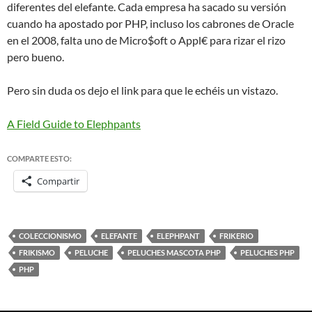
diferentes del elefante. Cada empresa ha sacado su versión
cuando ha apostado por PHP, incluso los cabrones de Oracle
en el 2008, falta uno de Micro$oft o Appl€ para rizar el rizo
pero bueno.
Pero sin duda os dejo el link para que le echéis un vistazo.
A Field Guide to Elephpants
COMPARTE ESTO:
Compartir
COLECCIONISMO
ELEFANTE
ELEPHPANT
FRIKERIO
FRIKISMO
PELUCHE
PELUCHES MASCOTA PHP
PELUCHES PHP
PHP