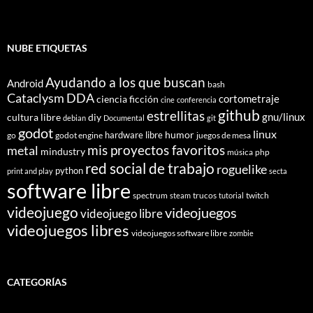
NUBE ETIQUETAS
Ayudando a los que buscan
Android
bash
Cataclysm DDA
cortometraje
ciencia ficción
cine
conferencia
github
estrellitas
gnu/linux
cultura libre
diy
debian
Documental
git
godot
linux
humor
hardware libre
go
godot engine
juegos de mesa
mis proyectos favoritos
metal
mindustry
música
php
red social de trabajo
roguelike
python
print and play
secta
software libre
spectrum
trucos
twitch
steam
tutorial
videojuego
videojuegos
videojuego libre
videojuegos libres
videojuegos software libre
zombie
CATEGORÍAS