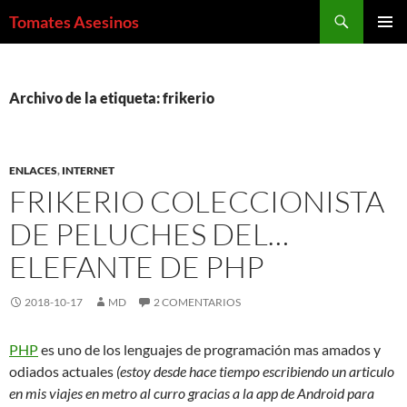
Saltar
Buscar
Tomates Asesinos
al
MENÚ
contenido
PRINCI
Archivo de la etiqueta: frikerio
ENLACES
,
INTERNET
FRIKERIO COLECCIONISTA
DE PELUCHES DEL…
ELEFANTE DE PHP
2018-10-17
MD
2 COMENTARIOS
PHP
es uno de los lenguajes de programación mas amados y
odiados actuales
(estoy desde hace tiempo escribiendo un articulo
en mis viajes en metro al curro gracias a la app de Android para