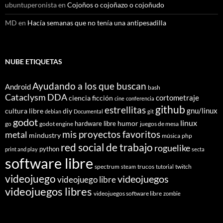
ubuntuperonista
en
Cojoños o cojoñazo o cojoñudo
MD
en
Hacía semanas que no tenía una antipesadilla
NUBE ETIQUETAS
Ayudando a los que buscan
Android
bash
Cataclysm DDA
cortometraje
ciencia ficción
cine
conferencia
github
estrellitas
gnu/linux
cultura libre
diy
debian
Documental
git
godot
linux
humor
hardware libre
go
godot engine
juegos de mesa
mis proyectos favoritos
metal
mindustry
música
php
red social de trabajo
roguelike
python
print and play
secta
software libre
spectrum
trucos
twitch
steam
tutorial
videojuego
videojuegos
videojuego libre
videojuegos libres
videojuegos software libre
zombie