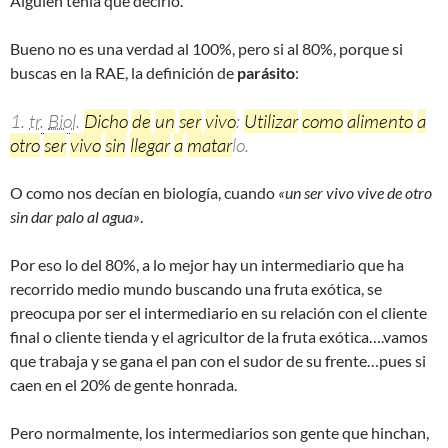
Alguien tenia que decirlo.
Bueno no es una verdad al 100%, pero si al 80%, porque si
buscas en la RAE, la definición de
parásito
:
1.
tr.
Biol.
Dicho
de
un
ser
vivo
:
Utilizar
como
alimento
a
otro
ser
vivo
sin
llegar
a
matar
lo.
O como nos decían en biología, cuando
«un ser vivo vive de otro
sin dar palo al agua»
.
Por eso lo del 80%, a lo mejor hay un intermediario que ha
recorrido medio mundo buscando una fruta exótica, se
preocupa por ser el intermediario en su relación con el cliente
final o cliente tienda y el agricultor de la fruta exótica….vamos
que trabaja y se gana el pan con el sudor de su frente…pues si
caen en el 20% de gente honrada.
Pero normalmente, los intermediarios son gente que hinchan,