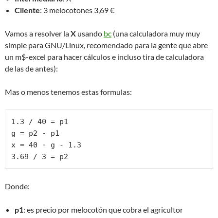
Cliente
: 3 melocotones 3,69 €
Vamos a resolver la
X
usando
bc
(una calculadora muy muy
simple para GNU/Linux, recomendado para la gente que abre
un m$-excel para hacer cálculos e incluso tira de calculadora
de las de antes):
Mas o menos tenemos estas formulas:
1.3 / 40 = p1

g = p2 - p1

x = 40 · g - 1.3

3.69 / 3 = p2
Donde:
p1
: es precio por melocotón que cobra el agricultor