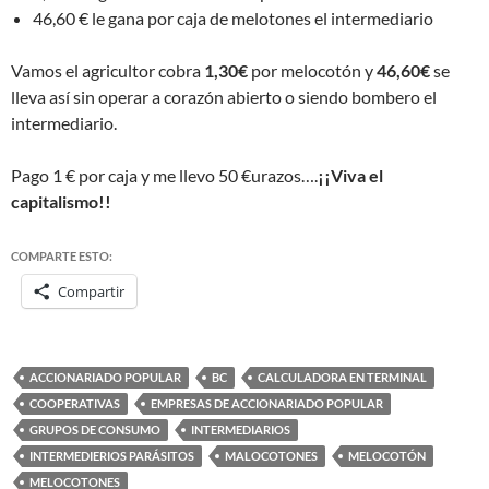
46,60 € le gana por caja de melotones el intermediario
Vamos el agricultor cobra
1,30€
por melocotón y
46,60€
se
lleva así sin operar a corazón abierto o siendo bombero el
intermediario.
Pago 1 € por caja y me llevo 50 €urazos….
¡¡Viva el
capitalismo!!
COMPARTE ESTO:
Compartir
ACCIONARIADO POPULAR
BC
CALCULADORA EN TERMINAL
COOPERATIVAS
EMPRESAS DE ACCIONARIADO POPULAR
GRUPOS DE CONSUMO
INTERMEDIARIOS
INTERMEDIERIOS PARÁSITOS
MALOCOTONES
MELOCOTÓN
MELOCOTONES