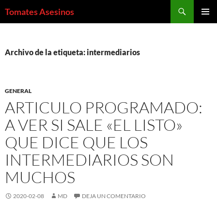
Saltar
Buscar
Tomates Asesinos
al
MENÚ
contenido
PRINCI
Archivo de la etiqueta: intermediarios
GENERAL
ARTICULO PROGRAMADO:
A VER SI SALE «EL LISTO»
QUE DICE QUE LOS
INTERMEDIARIOS SON
MUCHOS
2020-02-08
MD
DEJA UN COMENTARIO