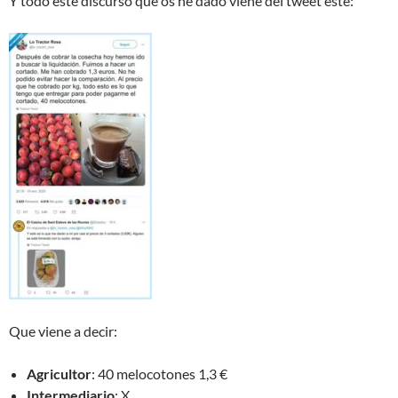
Y todo este discurso que os he dado viene del tweet este:
Que viene a decir:
Agricultor
: 40 melocotones 1,3 €
Intermediario
: X