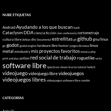
NUBE ETIQUETAS
Ayudando a los que buscan
Android
bash
Cataclysm DDA
cortometraje
ciencia ficción
cine
conferencia
github
estrellitas
gnu/linux
cultura libre
diy
debian
Documental
git
godot
linux
humor
hardware libre
go
godot engine
juegos de mesa
mis proyectos favoritos
metal
mindustry
música
php
red social de trabajo
roguelike
python
print and play
secta
software libre
spectrum
trucos
twitch
steam
tutorial
videojuego
videojuegos
videojuego libre
videojuegos libres
videojuegos software libre
zombie
CATEGORÍAS
Arte
(8)