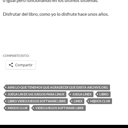
o igual pero funcionando en los últimos sistemas.
Disfrutar del libro, como yo lo disfrute hace unos años.
COMPARTE ESTO:
Compartir
AINS LO QUE TENEMOS QUE AGRADECER QUE EXISTA ARCHIVE.ORG
JUEGA LIN EX 142 JUEGOS PARA LINUX
JUEGA LINEX
LIBRO
LIBRO VIDEOJUEGOS SOFTWARE LIBRE
LINEX
M$DOS CLUB
MSDOS CLUB
VIDEOJUEGOS SOFTWARE LIBRE