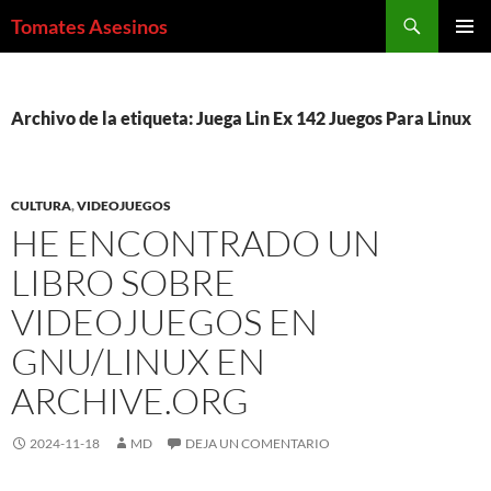
Saltar
Buscar
Tomates Asesinos
al
MENÚ
contenido
PRINCI
Archivo de la etiqueta: Juega Lin Ex 142 Juegos Para Linux
CULTURA
,
VIDEOJUEGOS
HE ENCONTRADO UN
LIBRO SOBRE
VIDEOJUEGOS EN
GNU/LINUX EN
ARCHIVE.ORG
2024-11-18
MD
DEJA UN COMENTARIO