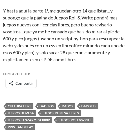
Y hasta aquí la parte 1º, me quedan otro 14 que listar…y
supongo que la página de Juegos Roll & Write pondrá mas
juegos nuevos con licencias libres, pero bueno revisarlo
vosotros…que ya me he cansado que ha sido mirar al píe de
600 y pico juegos (usando un script python para «escrapear la
web» y después con un csv en libreoffice mirando cada uno de
esos 600 y pico), y solo sacar 28 que eran claramente y
explicitamente en el PDF como libres.
COMPARTE ESTO:
Compartir
CULTURA LIBRE
DADITOS
DADOS
DADOTES
JUEGOS DE MESA
JUEGOS DE MESA LIBRES
JUEGOS LANZAR Y ESCRIBIR
JUEGOS ROLL&WRITE
PRINT AND PLAY