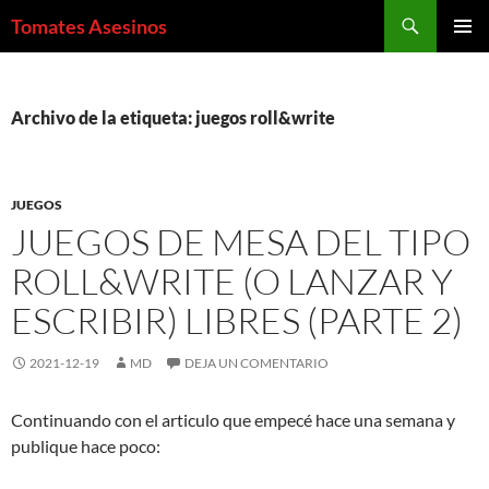
Saltar
Buscar
Tomates Asesinos
al
MENÚ
contenido
PRINCI
Archivo de la etiqueta: juegos roll&write
JUEGOS
JUEGOS DE MESA DEL TIPO
ROLL&WRITE (O LANZAR Y
ESCRIBIR) LIBRES (PARTE 2)
2021-12-19
MD
DEJA UN COMENTARIO
Continuando con el articulo que empecé hace una semana y
publique hace poco: