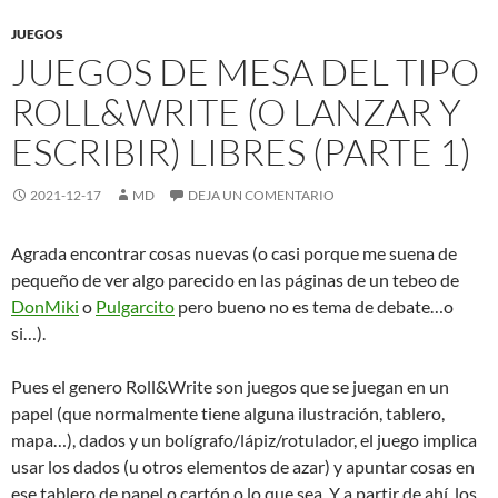
JUEGOS
JUEGOS DE MESA DEL TIPO
ROLL&WRITE (O LANZAR Y
ESCRIBIR) LIBRES (PARTE 1)
2021-12-17
MD
DEJA UN COMENTARIO
Agrada encontrar cosas nuevas (o casi porque me suena de
pequeño de ver algo parecido en las páginas de un tebeo de
DonMiki
o
Pulgarcito
pero bueno no es tema de debate…o
si…).
Pues el genero Roll&Write son juegos que se juegan en un
papel (que normalmente tiene alguna ilustración, tablero,
mapa…), dados y un bolígrafo/lápiz/rotulador, el juego implica
usar los dados (u otros elementos de azar) y apuntar cosas en
ese tablero de papel o cartón o lo que sea. Y a partir de ahí, los