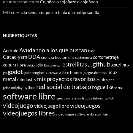
ubuntuperonista
en
Cojoños o cojoñazo o cojoñudo
MD
en
Hacía semanas que no tenía una antipesadilla
NUBE ETIQUETAS
Ayudando a los que buscan
Android
bash
Cataclysm DDA
cortometraje
ciencia ficción
cine
conferencia
github
estrellitas
gnu/linux
cultura libre
diy
debian
Documental
git
godot
linux
humor
hardware libre
go
godot engine
juegos de mesa
mis proyectos favoritos
metal
mindustry
música
php
red social de trabajo
roguelike
python
print and play
secta
software libre
spectrum
trucos
twitch
steam
tutorial
videojuego
videojuegos
videojuego libre
videojuegos libres
videojuegos software libre
zombie