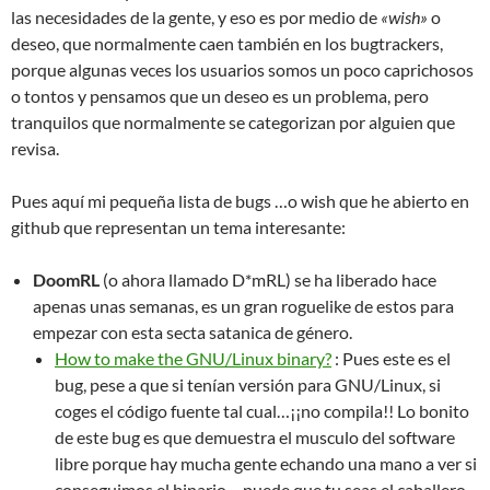
las necesidades de la gente, y eso es por medio de
«wish»
o
deseo, que normalmente caen también en los bugtrackers,
porque algunas veces los usuarios somos un poco caprichosos
o tontos y pensamos que un deseo es un problema, pero
tranquilos que normalmente se categorizan por alguien que
revisa.
Pues aquí mi pequeña lista de bugs …o wish que he abierto en
github que representan un tema interesante:
DoomRL
(o ahora llamado D*mRL) se ha liberado hace
apenas unas semanas, es un gran roguelike de estos para
empezar con esta secta satanica de género.
How to make the GNU/Linux binary?
: Pues este es el
bug, pese a que si tenían versión para GNU/Linux, si
coges el código fuente tal cual…¡¡no compila!! Lo bonito
de este bug es que demuestra el musculo del software
libre porque hay mucha gente echando una mano a ver si
conseguimos el binario….puede que tu seas el caballero