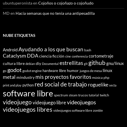
ubuntuperonista
en
Cojoños o cojoñazo o cojoñudo
MD
en
Hacía semanas que no tenía una antipesadilla
NUBE ETIQUETAS
Ayudando a los que buscan
Android
bash
Cataclysm DDA
cortometraje
ciencia ficción
cine
conferencia
github
estrellitas
gnu/linux
cultura libre
diy
debian
Documental
git
godot
linux
humor
hardware libre
go
godot engine
juegos de mesa
mis proyectos favoritos
metal
mindustry
música
php
red social de trabajo
roguelike
python
print and play
secta
software libre
spectrum
trucos
twitch
steam
tutorial
videojuego
videojuegos
videojuego libre
videojuegos libres
videojuegos software libre
zombie