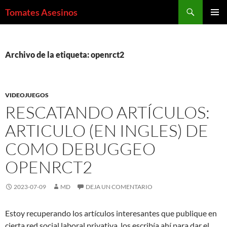
Saltar
Buscar
Tomates Asesinos
al
MENÚ
contenido
PRINCI
Archivo de la etiqueta: openrct2
VIDEOJUEGOS
RESCATANDO ARTÍCULOS:
ARTICULO (EN INGLES) DE
COMO DEBUGGEO
OPENRCT2
2023-07-09
MD
DEJA UN COMENTARIO
Estoy recuperando los artículos interesantes que publique en
cierta red social laboral privativa, los escribía ahí para dar el