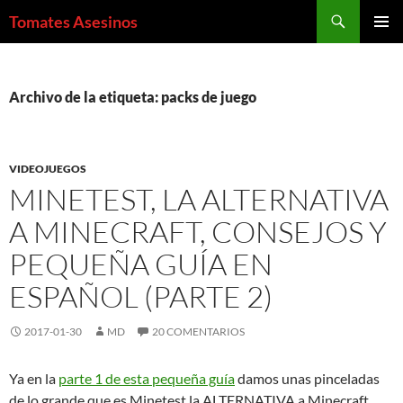
Saltar
Buscar
Tomates Asesinos
al
MENÚ
contenido
PRINCI
Archivo de la etiqueta: packs de juego
VIDEOJUEGOS
MINETEST, LA ALTERNATIVA
A MINECRAFT, CONSEJOS Y
PEQUEÑA GUÍA EN
ESPAÑOL (PARTE 2)
2017-01-30
MD
20 COMENTARIOS
Ya en la
parte 1 de esta pequeña guía
damos unas pinceladas
de lo grande que es Minetest la ALTERNATIVA a Minecraft.