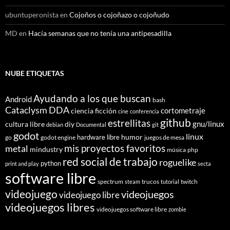
ubuntuperonista
en
Cojoños o cojoñazo o cojoñudo
MD
en
Hacía semanas que no tenía una antipesadilla
NUBE ETIQUETAS
Ayudando a los que buscan
Android
bash
Cataclysm DDA
cortometraje
ciencia ficción
cine
conferencia
github
estrellitas
gnu/linux
cultura libre
diy
debian
Documental
git
godot
linux
humor
hardware libre
go
godot engine
juegos de mesa
mis proyectos favoritos
metal
mindustry
música
php
red social de trabajo
roguelike
python
print and play
secta
software libre
spectrum
trucos
twitch
steam
tutorial
videojuego
videojuegos
videojuego libre
videojuegos libres
videojuegos software libre
zombie