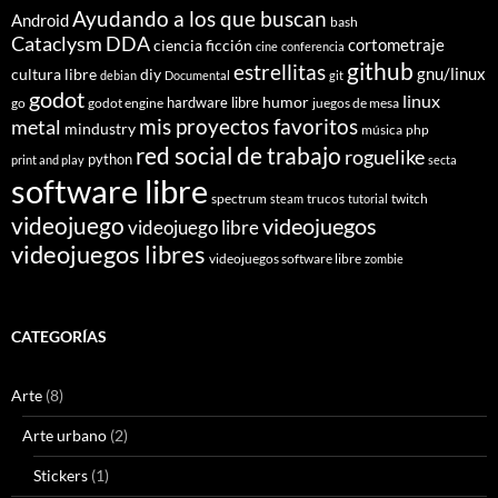
Ayudando a los que buscan
Android
bash
Cataclysm DDA
cortometraje
ciencia ficción
cine
conferencia
github
estrellitas
gnu/linux
cultura libre
diy
debian
Documental
git
godot
linux
humor
hardware libre
go
godot engine
juegos de mesa
mis proyectos favoritos
metal
mindustry
música
php
red social de trabajo
roguelike
python
print and play
secta
software libre
spectrum
trucos
twitch
steam
tutorial
videojuego
videojuegos
videojuego libre
videojuegos libres
videojuegos software libre
zombie
CATEGORÍAS
Arte
(8)
Arte urbano
(2)
Stickers
(1)