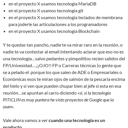
en el proyecto X usamos tecnología MariaDB
en el proyecto X usamos tecnología git
en el proyecto X usamos tecnología teclados de membrana
para joderle las articulaciones a los programadores
en el proyecto X usamos tecnología Blockchain
Y te quedas tan pancho, nadie te va mirar raro en la reunión, o
nadie te va contestar al email intentando aclarar que eso no es
una tecnología…salvo pedantes y pimpollitos recien salidos del
FP/Univesidad….¡¡OJO!! FP o Carreras técnicas (o gente que
se a pelado el porque los que salen de ADE o Empresariales o
Económicas esos te miran ojos de salmón de la pescaría encima
del hielo y si ven que pueden chupar bien al jefe si esta en esa
reunión…se apuntan al carro diciendo
«si, si la tecnología
PITICLIN es muy puntera he visto proyectos de Google que la
usan»
.
Vale ahora vamos a ver
cuando una tecnología es un
producto
.