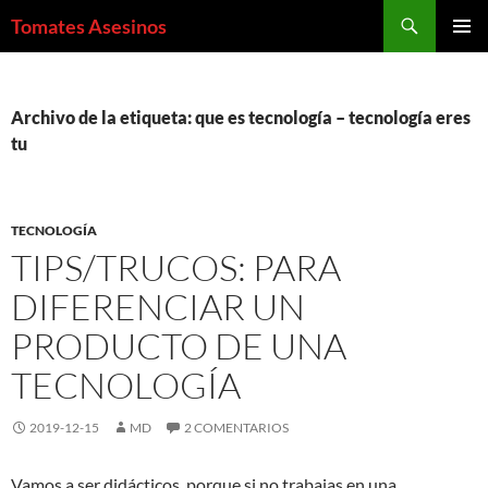
Saltar
Buscar
Tomates Asesinos
al
MENÚ
contenido
PRINCI
Archivo de la etiqueta: que es tecnología – tecnología eres
tu
TECNOLOGÍA
TIPS/TRUCOS: PARA
DIFERENCIAR UN
PRODUCTO DE UNA
TECNOLOGÍA
2019-12-15
MD
2 COMENTARIOS
Vamos a ser didácticos, porque si no trabajas en una