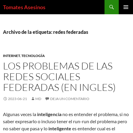
Saltar
Buscar
Tomates Asesinos
al
MENÚ
contenido
PRINCI
Archivo de la etiqueta: redes federadas
INTERNET
,
TECNOLOGÍA
LOS PROBLEMAS DE LAS
REDES SOCIALES
FEDERADAS (EN INGLES)
2023-06-21
MD
DEJA UN COMENTARIO
Algunas veces la
inteligencia
no es entender el problema, si no
saber expresarlo o incluso tener el run-run del problema pero
no saber que pasa y lo
inteligente
es entender cual es el