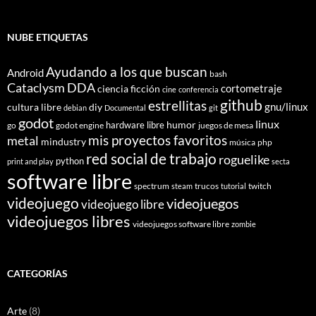
NUBE ETIQUETAS
Ayudando a los que buscan
Android
bash
Cataclysm DDA
cortometraje
ciencia ficción
cine
conferencia
github
estrellitas
gnu/linux
cultura libre
diy
debian
Documental
git
godot
linux
humor
hardware libre
go
godot engine
juegos de mesa
mis proyectos favoritos
metal
mindustry
música
php
red social de trabajo
roguelike
python
print and play
secta
software libre
spectrum
trucos
twitch
steam
tutorial
videojuego
videojuegos
videojuego libre
videojuegos libres
videojuegos software libre
zombie
CATEGORÍAS
Arte
(8)