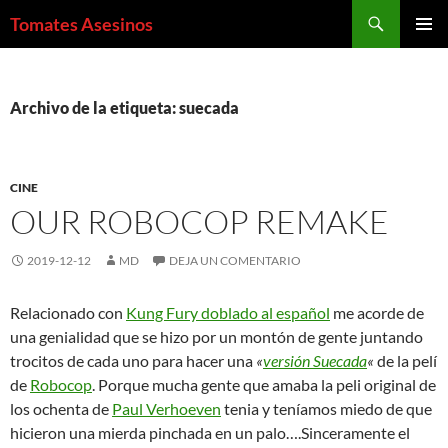
Saltar
Buscar
Tomates Asesinos
al
MENÚ
contenido
PRINCI
Archivo de la etiqueta: suecada
CINE
OUR ROBOCOP REMAKE
2019-12-12
MD
DEJA UN COMENTARIO
Relacionado con
Kung Fury doblado al español
me acorde de
una genialidad que se hizo por un montón de gente juntando
trocitos de cada uno para hacer una
«
versión Suecada
«
de la pelí
de
Robocop
. Porque mucha gente que amaba la peli original de
los ochenta de
Paul Verhoeven
tenia y teníamos miedo de que
hicieron una mierda pinchada en un palo….Sinceramente el