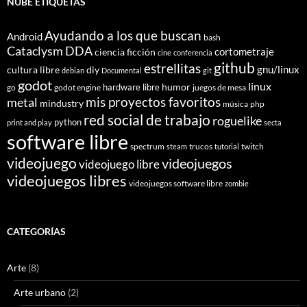
NUBE ETIQUETAS
Ayudando a los que buscan
Android
bash
Cataclysm DDA
cortometraje
ciencia ficción
cine
conferencia
github
estrellitas
gnu/linux
cultura libre
diy
debian
Documental
git
godot
linux
humor
hardware libre
go
godot engine
juegos de mesa
mis proyectos favoritos
metal
mindustry
música
php
red social de trabajo
roguelike
python
print and play
secta
software libre
spectrum
trucos
twitch
steam
tutorial
videojuego
videojuegos
videojuego libre
videojuegos libres
videojuegos software libre
zombie
CATEGORÍAS
Arte
(8)
Arte urbano
(2)