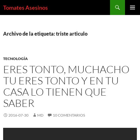
Saltar
Buscar
Tomates Asesinos
al
MENÚ
contenido
PRINCI
Archivo de la etiqueta: triste articulo
TECNOLOGÍA
ERES TONTO, MUCHACHO
TU ERES TONTO Y EN TU
CASA LO TIENEN QUE
SABER
2016-07-30
MD
10 COMENTARIOS