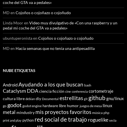
coche del GTA va a pedales»
MD
en
Cojoños o cojoñazo o cojoñudo
Linda Moor
en
Video muy divulgativo de «Con una raspberry y un
pedal mi coche del GTA va a pedales»
ubuntuperonista
en
Cojoños o cojoñazo o cojoñudo
MD
en
Hacía semanas que no tenía una antipesadilla
NUBE ETIQUETAS
Ayudando a los que buscan
Android
bash
Cataclysm DDA
cortometraje
ciencia ficción
cine
conferencia
github
estrellitas
gnu/linux
cultura libre
diy
debian
Documental
git
godot
linux
humor
hardware libre
go
godot engine
juegos de mesa
mis proyectos favoritos
metal
mindustry
música
php
red social de trabajo
roguelike
python
print and play
secta