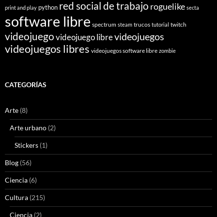
red social de trabajo
roguelike
python
print and play
secta
software libre
spectrum
trucos
twitch
steam
tutorial
videojuego
videojuegos
videojuego libre
videojuegos libres
videojuegos software libre
zombie
CATEGORÍAS
Arte
(8)
Arte urbano
(2)
Stickers
(1)
Blog
(56)
Ciencia
(6)
Cultura
(215)
Ciencia
(2)