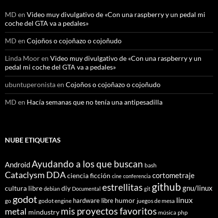
MD
en
Video muy divulgativo de «Con una raspberry y un pedal mi
coche del GTA va a pedales»
MD
en
Cojoños o cojoñazo o cojoñudo
Linda Moor
en
Video muy divulgativo de «Con una raspberry y un
pedal mi coche del GTA va a pedales»
ubuntuperonista
en
Cojoños o cojoñazo o cojoñudo
MD
en
Hacía semanas que no tenía una antipesadilla
NUBE ETIQUETAS
Ayudando a los que buscan
Android
bash
Cataclysm DDA
cortometraje
ciencia ficción
cine
conferencia
github
estrellitas
gnu/linux
cultura libre
diy
debian
Documental
git
godot
linux
humor
hardware libre
go
godot engine
juegos de mesa
mis proyectos favoritos
metal
mindustry
música
php