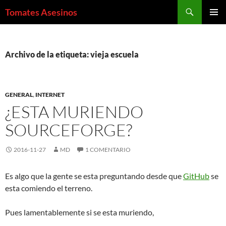
Saltar
Buscar
Tomates Asesinos
al
MENÚ
contenido
PRINCI
Archivo de la etiqueta: vieja escuela
GENERAL
,
INTERNET
¿ESTA MURIENDO
SOURCEFORGE?
2016-11-27
MD
1 COMENTARIO
Es algo que la gente se esta preguntando desde que
GitHub
se
esta comiendo el terreno.
Pues lamentablemente si se esta muriendo,